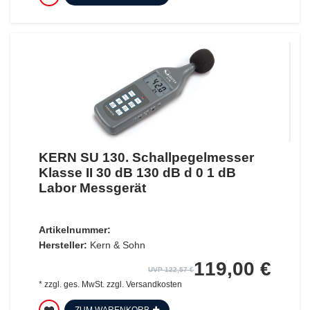
KERN SU 130. Schallpegelmesser
Klasse II 30 dB 130 dB d 0 1 dB
Labor Messgerät
Artikelnummer:
Hersteller:
Kern & Sohn
119,00 €
UVP 122,57 €
*
zzgl. ges. MwSt.
zzgl.
Versandkosten