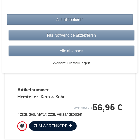
Alle akzeptieren
Nur Notwendige akzeptieren
Alle ablehnen
KERN EMB 500 1 Schulwaage 0,1g
500g Feinwaage Kompaktwaage
Weitere Einstellungen
Artikelnummer:
Hersteller:
Kern & Sohn
56,95 €
UVP 58,66 €
*
zzgl. ges. MwSt.
zzgl.
Versandkosten
ZUM WARENKORB