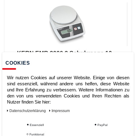
KERN EMB 2000 2 Schulwaage 10
mg 2kg Feinwaage Laborwaage
COOKIES
Wir nutzen Cookies auf unserer Website. Einige von diesen
sind essenziell, während andere uns helfen, diese Website
Artikelnummer:
und Ihre Erfahrung zu verbessern. Weitere Informationen zu
Hersteller:
Kern & Sohn
den von uns verwendeten Cookies und Ihren Rechten als
219,00 €
Nutzer finden Sie hier:
UVP 225,57 €
*
zzgl. ges. MwSt.
zzgl.
Versandkosten
Daten­schutz­erklärung
Impressum
ZUM WARENKORB
Essenziell
PayPal
Funktional