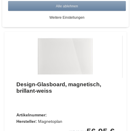
*
zzgl. ges. MwSt.
zzgl.
Versandkosten
Alle ablehnen
ZUM WARENKORB
Weitere Einstellungen
Design-Glasboard, magnetisch,
brillant-weiss
Artikelnummer:
Hersteller:
Magnetoplan