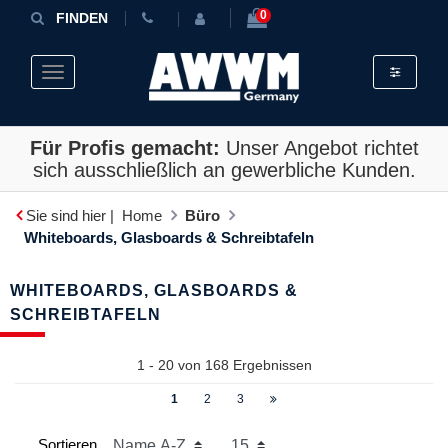
0
FINDEN
Toggle fil
Toggle navigation
Für Profis gemacht:
Unser Angebot richtet
sich ausschließlich an gewerbliche Kunden.
Sie sind hier |
Home
Büro
Whiteboards, Glasboards & Schreibtafeln
WHITEBOARDS, GLASBOARDS &
SCHREIBTAFELN
1 - 20 von
168
Ergebnissen
1
2
3
Sortieren