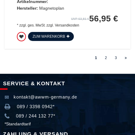
Artikelnummer:
Hersteller:
Magnetoplan
56,95 €
UVP 63,81 €
*
zzgl. ges. MwSt.
zzgl.
Versandkosten
ZUM WARENKORB
1
2
3
SERVICE & KONTAKT
kontakt@awwm-germany.de
089 / 3398 0942*
089 / 244 132 77*
*Standardtarif
ZAHLUNG & VERSAND