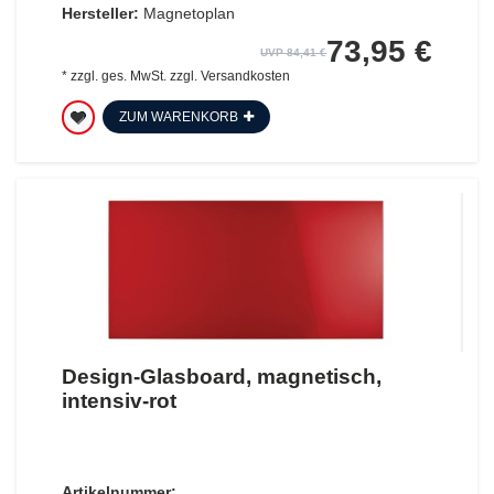
Hersteller:
Magnetoplan
73,95 €
UVP 84,41 €
*
zzgl. ges. MwSt.
zzgl.
Versandkosten
ZUM WARENKORB
Design-Glasboard, magnetisch,
intensiv-rot
Artikelnummer: