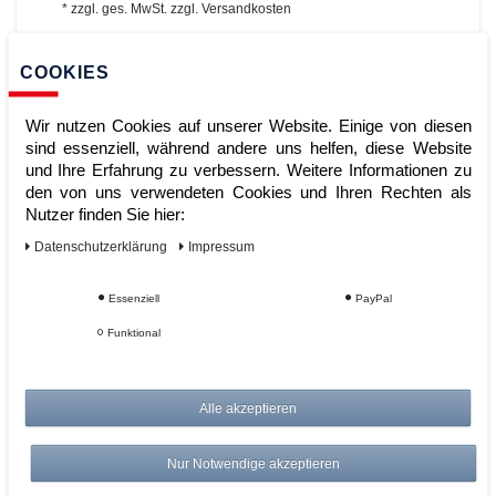
*
zzgl. ges. MwSt.
zzgl.
Versandkosten
ZUM WARENKORB
COOKIES
Wir nutzen Cookies auf unserer Website. Einige von diesen
sind essenziell, während andere uns helfen, diese Website
und Ihre Erfahrung zu verbessern. Weitere Informationen zu
den von uns verwendeten Cookies und Ihren Rechten als
Nutzer finden Sie hier:
Daten­schutz­erklärung
Impressum
Essenziell
PayPal
Design-Glasboard, magnetisch,
brillant-weiss
Funktional
Alle akzeptieren
Artikelnummer:
Hersteller:
Magnetoplan
Nur Notwendige akzeptieren
399,00 €
UVP 534,57 €