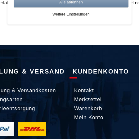
rfahren vor einer Verbraucherschlichtungsstelle weder verpflichtet no
Alle ablehnen
Weitere Einstellungen
LUNG & VERSAND
KUNDENKONTO
rung & Versandkosten
Kontakt
ngsarten
Merkzettel
rieentsorgung
Warenkorb
Mein Konto