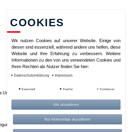
COOKIES
Wir nutzen Cookies auf unserer Website. Einige von
diesen sind essenziell, während andere uns helfen, diese
Website und Ihre Erfahrung zu verbessern. Weitere
Informationen zu den von uns verwendeten Cookies und
Ihren Rechten als Nutzer finden Sie hier:
Daten­schutz­erklärung
Impressum
Essenziell
PayPal
Funktional
a Umsatzsteuergesetz: DE 815 5016 87
Alle akzeptieren
Nur Notwendige akzeptieren
legung:
https://ec.europa.eu/consumers/odr