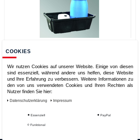
PE-Wannen PE-200-6 ohne
Stellebene
COOKIES
Wir nutzen Cookies auf unserer Website. Einige von diesen
sind essenziell, während andere uns helfen, diese Website
Artikelnummer:
und Ihre Erfahrung zu verbessern. Weitere Informationen zu
Hersteller:
LaCont Umwelttechnik GmbH
den von uns verwendeten Cookies und Ihren Rechten als
Nutzer finden Sie hier:
229,00 €
UVP 238,16 €
Daten­schutz­erklärung
Impressum
*
zzgl. ges. MwSt.
zzgl.
Versandkosten
ZUM WARENKORB
Essenziell
PayPal
Funktional