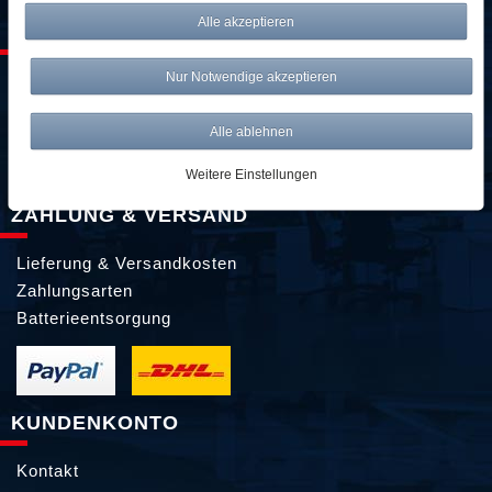
Alle akzeptieren
SERVICE & KONTAKT
Nur Notwendige akzeptieren
kontakt@awwm-germany.de
089 / 3398 0942*
Alle ablehnen
089 / 244 132 77*
Weitere Einstellungen
*Standardtarif
ZAHLUNG & VERSAND
Lieferung & Versandkosten
Zahlungsarten
Batterieentsorgung
KUNDENKONTO
Kontakt