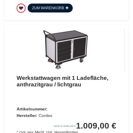
ZUM WARENKORB
Werkstattwagen mit 1 Ladefläche,
anthrazitgrau / lichtgrau
Artikelnummer:
Hersteller:
Cordes
1.009,00 €
UVP 1.049,36 €
*
zzgl. ges. MwSt.
zzgl.
Versandkosten