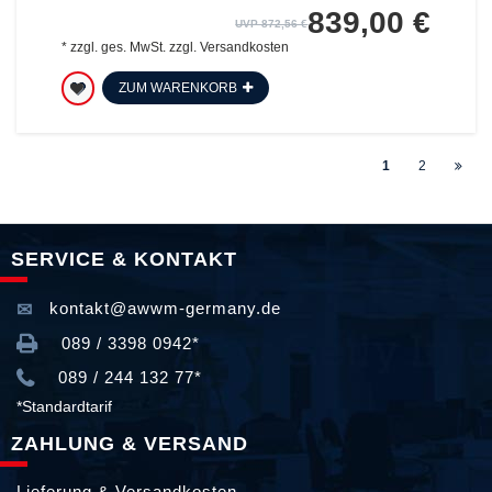
839,00 €
UVP 872,56 €
*
zzgl. ges. MwSt.
zzgl.
Versandkosten
ZUM WARENKORB
1
2
SERVICE & KONTAKT
kontakt@awwm-germany.de
089 / 3398 0942*
089 / 244 132 77*
*Standardtarif
ZAHLUNG & VERSAND
Lieferung & Versandkosten