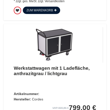
*
zzgl. ges. MwSt.
zzgl.
Versandkosten
ZUM WARENKORB
Werkstattwagen mit 1 Ladefläche,
anthrazitgrau / lichtgrau
Artikelnummer:
Hersteller:
Cordes
799,00 €
UVP 830,96 €