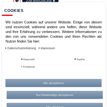
ZUM WARENKORB
COOKIES
Wir nutzen Cookies auf unserer Website. Einige von diesen
sind essenziell, während andere uns helfen, diese Website
und Ihre Erfahrung zu verbessern. Weitere Informationen zu
den von uns verwendeten Cookies und Ihren Rechten als
Nutzer finden Sie hier:
Daten­schutz­erklärung
Impressum
Werkstattwagen mit 1 Ladefläche
Essenziell
PayPal
RAL7035 Lichtgrau Tischwagen
Schrankwagen
Funktional
Artikelnummer:
Alle akzeptieren
Hersteller:
Cordes
1.139,00 €
Nur Notwendige akzeptieren
UVP 1.184,56 €
*
zzgl. ges. MwSt.
zzgl.
Versandkosten
Alle ablehnen