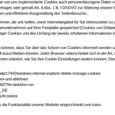
ne von uns implementierte Cookies auch personenbezogene Daten vera
trages oder gemäß Art. 6 Abs. 1 lit. f DSGVO zur Wahrung unserer b
hen und effektiven Ausgestaltung des Seitenbesuchs.
en, die uns helfen, unser Internetangebot für Sie interessanter zu 
runternehmen auf Ihrer Festplatte gespeichert (Cookies von Drittan
iger Cookies und den Umfang der jeweils erhobenen Informationen in
len können, dass Sie über das Setzen von Cookies informiert werden 
ausschließen können. Jeder Browser unterscheidet sich in der Art, wi
n erläutert, wie Sie Ihre Cookie-Einstellungen ändern können. Diese
/help/17442/windows-internet-explorer-delete-manage-cookies
uben-und-ablehnen
95647?hl=de&hlrm=en
de_DE
es/#cookies
 die Funktionalität unserer Website eingeschränkt sein kann.