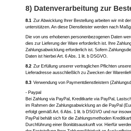
8) Datenverarbeitung zur Best
8.1
Zur Abwicklung Ihrer Bestellung arbeiten wir mit 
unterstützen. An diese Dienstleister werden nach Maß
Die von uns erhobenen personenbezogenen Daten werde
dies zur Lieferung der Ware erforderlich ist. Ihre Zahl
Zahlungsabwicklung erforderlich ist. Sofern Zahlungsdie
Daten ist hierbei Art. 6 Abs. 1 lit. b DSGVO.
8.2
Zur Erfüllung unserer vertraglichen Pflichten uns
Lieferadresse ausschließlich zu Zwecken der Warenlief
8.3
Verwendung von Paymentdienstleistern (Zahlungsdi
- Paypal
Bei Zahlung via PayPal, Kreditkarte via PayPal, Lastsc
im Rahmen der Zahlungsabwicklung an die PayPal (Europ
erfolgt gemäß Art. 6 Abs. 1 lit. b DSGVO und nur insowei
PayPal behält sich für die Zahlungsmethoden Kreditkart
Durchführung einer Bonitätsauskunft vor. Hierfür werd
der Feststellung Ihrer Zahlungsfähigkeit an Auskunftei