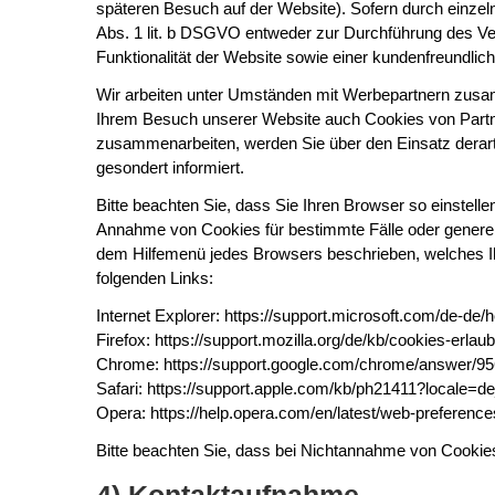
späteren Besuch auf der Website). Sofern durch einzel
Abs. 1 lit. b DSGVO entweder zur Durchführung des Ver
Funktionalität der Website sowie einer kundenfreundlic
Wir arbeiten unter Umständen mit Werbepartnern zusamm
Ihrem Besuch unserer Website auch Cookies von Partne
zusammenarbeiten, werden Sie über den Einsatz derart
gesondert informiert.
Bitte beachten Sie, dass Sie Ihren Browser so einstel
Annahme von Cookies für bestimmte Fälle oder generell 
dem Hilfemenü jedes Browsers beschrieben, welches Ihne
folgenden Links:
Internet Explorer: https://support.microsoft.com/de-de
Firefox: https://support.mozilla.org/de/kb/cookies-erla
Chrome: https://support.google.com/chrome/answer/
Safari: https://support.apple.com/kb/ph21411?locale=
Opera: https://help.opera.com/en/latest/web-preferenc
Bitte beachten Sie, dass bei Nichtannahme von Cookies