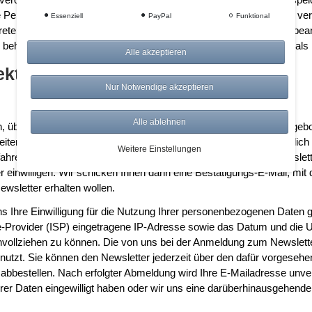
ne Person durch einen abgegebenen Kommentar die Rechte Dritter verlet
Essenziell
PayPal
Funktional
eten, falls ein Dritter Ihren veröffentlichten Inhalt als rechtswidrig 
Wir behalten uns vor, Kommentare zu löschen, wenn sie von Dritten al
Alle akzeptieren
rektwerbung
Nur Notwendige akzeptieren
Alle ablehnen
 übersenden wir Ihnen regelmäßig Informationen zu unseren Angebot
eiterer evtl. Daten ist freiwillig und wird verwendet, um Sie persönl
Weitere Einstellungen
ahren. Dies bedeutet, dass wir Ihnen erst dann einen E-Mail Newslet
r einwilligen. Wir schicken Ihnen dann eine Bestätigungs-E-Mail, mit
ewsletter erhalten wollen.
 uns Ihre Einwilligung für die Nutzung Ihrer personenbezogenen Daten
ce-Provider (ISP) eingetragene IP-Adresse sowie das Datum und die
chvollziehen zu können. Die von uns bei der Anmeldung zum Newslet
utzt. Sie können den Newsletter jederzeit über den dafür vorgesehe
abbestellen. Nach erfolgter Abmeldung wird Ihre E-Mailadresse unver
Ihrer Daten eingewilligt haben oder wir uns eine darüberhinausgehend