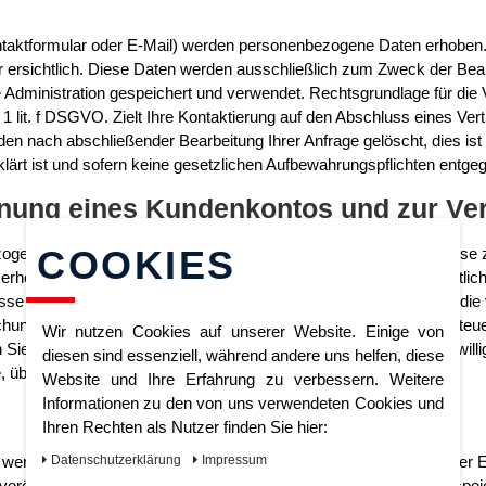
taktformular oder E-Mail) werden personenbezogene Daten erhoben.
r ersichtlich. Diese Daten werden ausschließlich zum Zweck der Bean
dministration gespeichert und verwendet. Rechtsgrundlage für die Ve
 lit. f DSGVO. Zielt Ihre Kontaktierung auf den Abschluss eines Vert
erden nach abschließender Bearbeitung Ihrer Anfrage gelöscht, dies 
klärt ist und sofern keine gesetzlichen Aufbewahrungspflichten entge
ffnung eines Kundenkontos und zur Ve
COOKIES
gene Daten weiterhin erhoben und verarbeitet, wenn Sie uns diese z
rhoben werden, ist aus den jeweiligen Eingabeformularen ersichtlich
sse des Verantwortlichen erfolgen. Wir speichern und verwenden die 
chung Ihres Kundenkontos werden Ihre Daten mit Rücksicht auf steue
Wir nutzen Cookies auf unserer Website. Einige von
 Sie nicht ausdrücklich in eine weitere Nutzung Ihrer Daten eingewilli
diesen sind essenziell, während andere uns helfen, diese
 über die wir Sie nachstehend entsprechend informieren.
Website und Ihre Erfahrung zu verbessern. Weitere
Informationen zu den von uns verwendeten Cookies und
Ihren Rechten als Nutzer finden Sie hier:
 werden neben Ihrem Kommentar auch Angaben zum Zeitpunkt der Er
Daten­schutz­erklärung
Impressum
ffentlicht. Ferner wird Ihre IP-Adresse mitprotokolliert und gespei