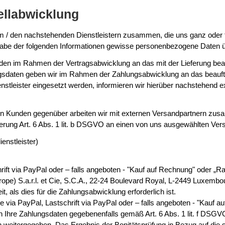
ellabwicklung
dem / den nachstehenden Dienstleistern zusammen, die uns ganz oder 
gabe der folgenden Informationen gewisse personenbezogene Daten üb
n im Rahmen der Vertragsabwicklung an das mit der Lieferung beau
ungsdaten geben wir im Rahmen der Zahlungsabwicklung an das beauftragt
nstleister eingesetzt werden, informieren wir hierüber nachstehend ex
eren Kunden gegenüber arbeiten wir mit externen Versandpartnern z
erung Art. 6 Abs. 1 lit. b DSGVO an einen von uns ausgewählten Vers
enstleister)
hrift via PayPal oder – falls angeboten - "Kauf auf Rechnung" oder „
e) S.a.r.l. et Cie, S.C.A., 22-24 Boulevard Royal, L-2449 Luxembou
t, als dies für die Zahlungsabwicklung erforderlich ist.
e via PayPal, Lastschrift via PayPal oder – falls angeboten - "Kauf 
en Ihre Zahlungsdaten gegebenenfalls gemäß Art. 6 Abs. 1 lit. f DSG
en weitergegeben. Das Ergebnis der Bonitätsprüfung in Bezug auf die s