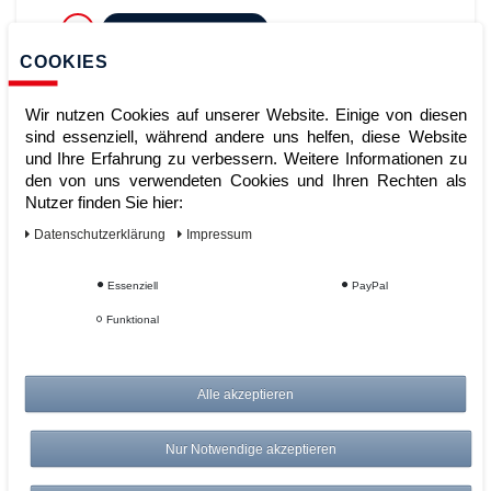
ZUM WARENKORB
COOKIES
Wir nutzen Cookies auf unserer Website. Einige von diesen
sind essenziell, während andere uns helfen, diese Website
und Ihre Erfahrung zu verbessern. Weitere Informationen zu
den von uns verwendeten Cookies und Ihren Rechten als
Nutzer finden Sie hier:
Daten­schutz­erklärung
Impressum
ASECOS Stapelbehälter (Art.Nr:
Essenziell
PayPal
22557)
Funktional
Alle akzeptieren
Artikelnummer:
Hersteller:
ASECOS
Nur Notwendige akzeptieren
429,00 €
UVP 446,16 €
*
zzgl. ges. MwSt.
zzgl.
Versandkosten