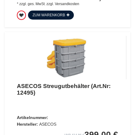
*
zzgl. ges. MwSt.
zzgl.
Versandkosten
ZUM WARENKORB
ASECOS Streugutbehälter (Art.Nr:
12495)
Artikelnummer:
Hersteller:
ASECOS
399,00 €
UVP 414,96 €