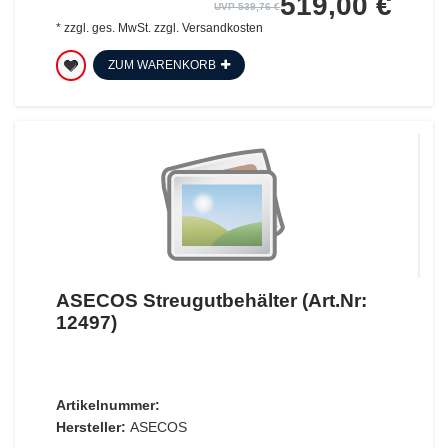
519,00 €
UVP 539,76 €
*
zzgl. ges. MwSt.
zzgl.
Versandkosten
ZUM WARENKORB
ASECOS Streugutbehälter (Art.Nr:
12497)
Artikelnummer:
Hersteller:
ASECOS