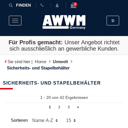
0
FINDEN
Toggle fil
Toggle navigation
Für Profis gemacht:
Unser Angebot richtet
sich ausschließlich an gewerbliche Kunden.
Sie sind hier |
Home
Umwelt
Sicherheits- und Stapelbehälter
SICHERHEITS- UND STAPELBEHÄLTER
1 - 20 von
42
Ergebnissen
1
2
3
Sortieren