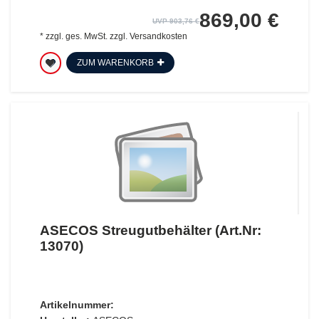
869,00 €
UVP 903,76 €
*
zzgl. ges. MwSt.
zzgl.
Versandkosten
ZUM WARENKORB
ASECOS Streugutbehälter (Art.Nr:
13070)
Artikelnummer: