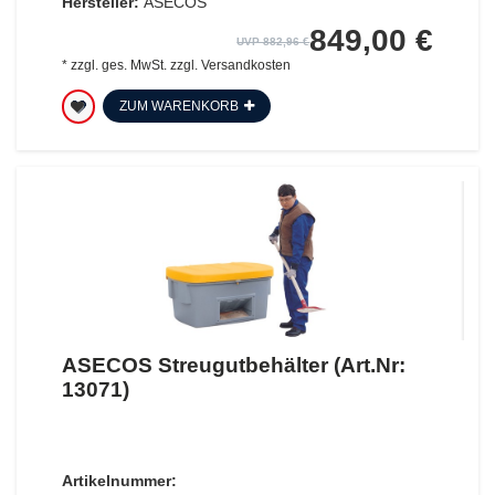
Hersteller:
ASECOS
849,00 €
UVP 882,96 €
*
zzgl. ges. MwSt.
zzgl.
Versandkosten
ZUM WARENKORB
ASECOS Streugutbehälter (Art.Nr:
13071)
Artikelnummer: