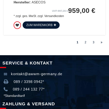
Hersteller:
ASECOS
959,00 €
UVP 997,36 €
*
zzgl. ges. MwSt.
zzgl.
Versandkosten
ZUM WARENKORB
1
2
3
SERVICE & KONTAKT
kontakt@awwm-germany.de
089 / 3398 0942*
089 / 244 132 77*
*Standardtarif
ZAHLUNG & VERSAND