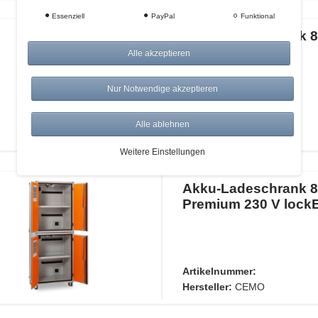
Essenziell
PayPal
Funktional
Akku-Ladeschrank 8
400 V lockEX
Alle akzeptieren
Nur Notwendige akzeptieren
Artikelnummer:
Alle ablehnen
Hersteller:
CEMO
Weitere Einstellungen
Akku-Ladeschrank 8
Premium 230 V lock
Artikelnummer:
Hersteller:
CEMO