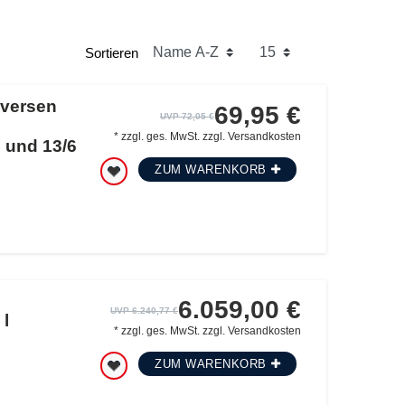
Sortieren
aversen
69,95 €
UVP 72,05 €
*
zzgl. ges. MwSt.
zzgl.
Versandkosten
5 und 13/6
ZUM WARENKORB
6.059,00 €
UVP 6.240,77 €
l
*
zzgl. ges. MwSt.
zzgl.
Versandkosten
ZUM WARENKORB