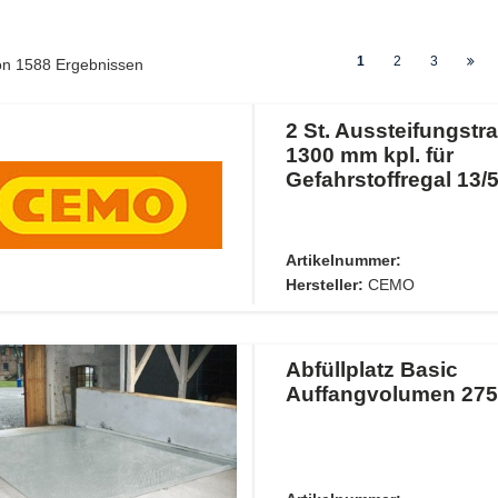
1
2
3
von
1588
Ergebnissen
2 St. Aussteifungstr
1300 mm kpl. für
Gefahrstoffregal 13/
Artikelnummer:
Hersteller:
CEMO
Abfüllplatz Basic
Auffangvolumen 275 