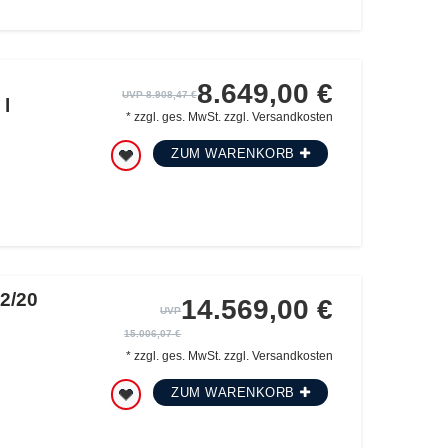
8.649,00 €
UVP 8.908,47 €
l
*
zzgl. ges. MwSt.
zzgl.
Versandkosten
ZUM WARENKORB
2/20
14.569,00 €
UVP
15.006,07 €
*
zzgl. ges. MwSt.
zzgl.
Versandkosten
ZUM WARENKORB