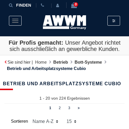
0
FINDEN
Toggle fil
Toggle navigation
Für Profis gemacht:
Unser Angebot richtet
sich ausschließlich an gewerbliche Kunden.
Sie sind hier |
Home
Betrieb
Bott-Systeme
Betrieb und Arbeitsplatz­systeme Cubio
BETRIEB UND ARBEITSPLATZ­SYSTEME CUBIO
1 - 20 von
224
Ergebnissen
1
2
3
Sortieren