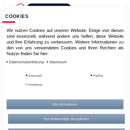
ZUM WARENKORB
COOKIES
Wir nutzen Cookies auf unserer Website. Einige von diesen
sind essenziell, während andere uns helfen, diese Website
und Ihre Erfahrung zu verbessern. Weitere Informationen zu
den von uns verwendeten Cookies und Ihren Rechten als
Nutzer finden Sie hier:
Daten­schutz­erklärung
Impressum
CNC cubio Schubladeneinsatz S, 60
Essenziell
PayPal
Teileinheiten
Funktional
Alle akzeptieren
Artikelnummer:
Hersteller:
Bott
Nur Notwendige akzeptieren
129,00 €
UVP 134,16 €
*
zzgl. ges. MwSt.
zzgl.
Versandkosten