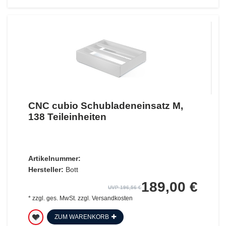
CNC cubio Schubladeneinsatz M,
138 Teileinheiten
Artikelnummer:
Hersteller:
Bott
189,00 €
UVP 196,56 €
*
zzgl. ges. MwSt.
zzgl.
Versandkosten
ZUM WARENKORB