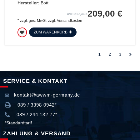
Hersteller:
Bott
209,00 €
UVP 217,36 €
*
zzgl. ges. MwSt.
zzgl.
Versandkosten
ZUM WARENKORB
1
2
3
SERVICE & KONTAKT
kontakt@awwm-germany.de
089 / 3398 0942*
089 / 244 132 77*
*Standardtarif
ZAHLUNG & VERSAND