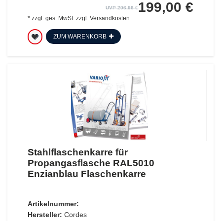
199,00 €
UVP 206,96 €
*
zzgl. ges. MwSt.
zzgl.
Versandkosten
ZUM WARENKORB
Stahlflaschenkarre für
Propangasflasche RAL5010
Enzianblau Flaschenkarre
Artikelnummer:
Hersteller:
Cordes