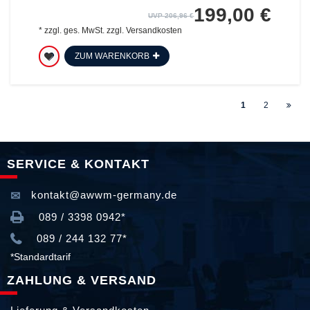
199,00 €
UVP 206,96 €
*
zzgl. ges. MwSt.
zzgl.
Versandkosten
ZUM WARENKORB
1
2
SERVICE & KONTAKT
kontakt@awwm-germany.de
089 / 3398 0942*
089 / 244 132 77*
*Standardtarif
ZAHLUNG & VERSAND