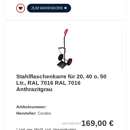
ZUM WARENKORB
Stahlflaschenkarre für 20, 40 o. 50
Ltr., RAL 7016 RAL 7016
Anthrazitgrau
Artikelnummer:
Hersteller:
Cordes
169,00 €
UVP 175,76 €
*
zzgl. ges. MwSt.
zzgl.
Versandkosten