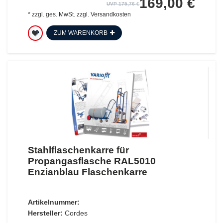
169,00 €
UVP 175,76 €
*
zzgl. ges. MwSt.
zzgl.
Versandkosten
ZUM WARENKORB
Stahlflaschenkarre für
Propangasflasche RAL5010
Enzianblau Flaschenkarre
Artikelnummer:
Hersteller:
Cordes