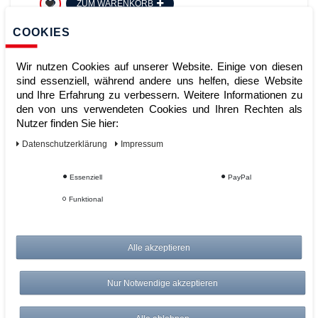
ZUM WARENKORB
COOKIES
Wir nutzen Cookies auf unserer Website. Einige von diesen
sind essenziell, während andere uns helfen, diese Website
und Ihre Erfahrung zu verbessern. Weitere Informationen zu
den von uns verwendeten Cookies und Ihren Rechten als
Nutzer finden Sie hier:
Daten­schutz­erklärung
Impressum
Stahlflaschenkarre für 2 Flaschen a
Essenziell
PayPal
40 50 l Inhalt RAL5010 Enzianblau
Funktional
Artikelnummer:
Alle akzeptieren
Hersteller:
Cordes
309,00 €
Nur Notwendige akzeptieren
UVP 321,36 €
*
zzgl. ges. MwSt.
zzgl.
Versandkosten