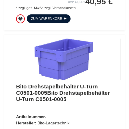
40,95 €
UVP 42,18 €
*
zzgl. ges. MwSt.
zzgl.
Versandkosten
ZUM WARENKORB
Bito Drehstapelbehälter U-Turn
C0501-0005Bito Drehstapelbehälter
U-Turn C0501-0005
Artikelnummer:
Hersteller:
Bito-Lagertechnik