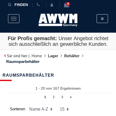
0
FINDEN
Toggle fil
Toggle navigation
Für Profis gemacht:
Unser Angebot richtet
sich ausschließlich an gewerbliche Kunden.
Sie sind hier |
Home
Lager
Behälter
Raumsparbehälter
RAUMSPARBEHÄLTER
1 - 20 von
167
Ergebnissen
1
2
3
Sortieren