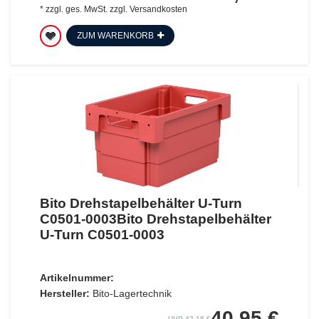
*
zzgl. ges. MwSt.
zzgl.
Versandkosten
ZUM WARENKORB
Bito Drehstapelbehälter U-Turn
C0501-0003Bito Drehstapelbehälter
U-Turn C0501-0003
Artikelnummer:
Hersteller:
Bito-Lagertechnik
40,95 €
UVP 42,18 €