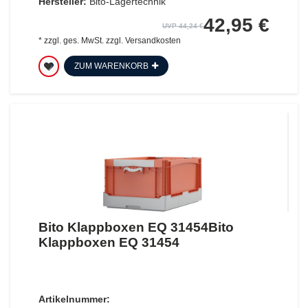
Hersteller:
Bito-Lagertechnik
42,95 €
UVP 44,24 €
*
zzgl. ges. MwSt.
zzgl.
Versandkosten
ZUM WARENKORB
Bito Klappboxen EQ 31454Bito
Klappboxen EQ 31454
Artikelnummer: