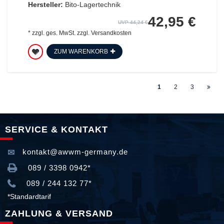
Hersteller:
Bito-Lagertechnik
42,95 €
UVP 44,24 €
*
zzgl. ges. MwSt.
zzgl.
Versandkosten
ZUM WARENKORB
1
2
3
SERVICE & KONTAKT
kontakt@awwm-germany.de
089 / 3398 0942*
089 / 244 132 77*
*Standardtarif
ZAHLUNG & VERSAND