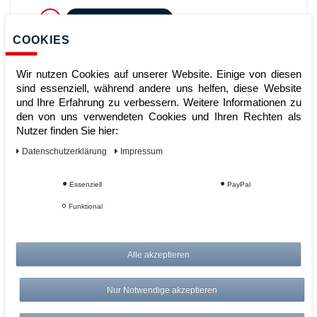
ZUM WARENKORB
COOKIES
Wir nutzen Cookies auf unserer Website. Einige von diesen
sind essenziell, während andere uns helfen, diese Website
und Ihre Erfahrung zu verbessern. Weitere Informationen zu
den von uns verwendeten Cookies und Ihren Rechten als
Nutzer finden Sie hier:
Daten­schutz­erklärung
Impressum
Big Box perforiert 1200 x 1000 mm
Essenziell
PayPal
mit 3 Kufen | Grau, ähnlich RAL
Funktional
7040
Alle akzeptieren
Artikelnummer:
Hersteller:
ESB Engineering-System-Bau GmbH
Nur Notwendige akzeptieren
279,00 €
UVP 287,37 €
*
zzgl. ges. MwSt.
zzgl.
Versandkosten