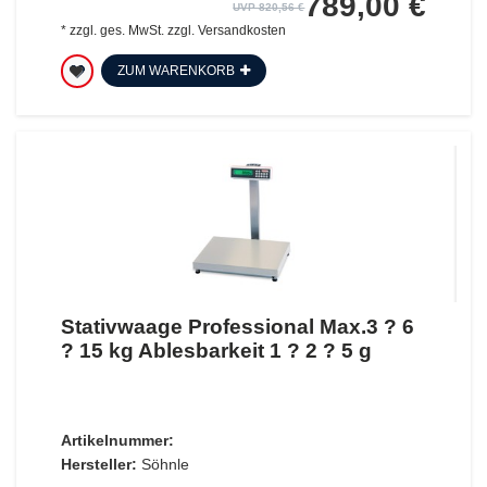
789,00 €
UVP 820,56 €
*
zzgl. ges. MwSt.
zzgl.
Versandkosten
ZUM WARENKORB
Stativwaage Professional Max.3 ? 6
? 15 kg Ablesbarkeit 1 ? 2 ? 5 g
Artikelnummer:
Hersteller:
Söhnle