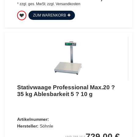
*
zzgl. ges. MwSt.
zzgl.
Versandkosten
ZUM WARENKORB
Stativwaage Professional Max.20 ?
35 kg Ablesbarkeit 5 ? 10 g
Artikelnummer:
Hersteller:
Söhnle
729,00 €
UVP 758,16 €