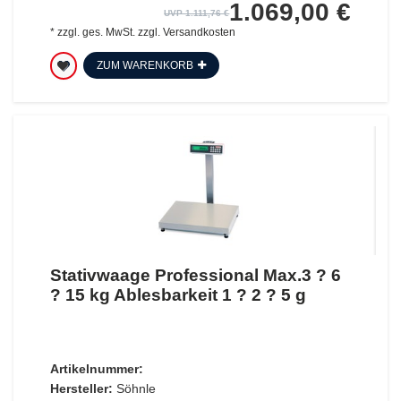
1.069,00 €
UVP 1.111,76 €
*
zzgl. ges. MwSt.
zzgl.
Versandkosten
ZUM WARENKORB
Stativwaage Professional Max.3 ? 6
? 15 kg Ablesbarkeit 1 ? 2 ? 5 g
Artikelnummer:
Hersteller:
Söhnle