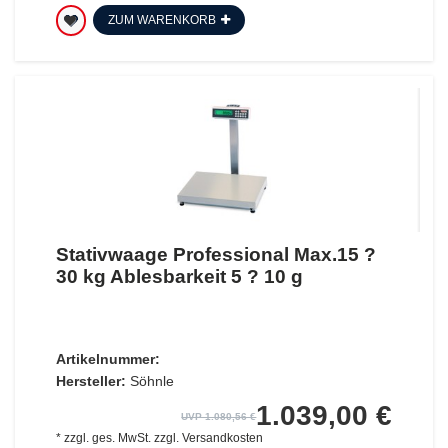
ZUM WARENKORB
Stativwaage Professional Max.15 ?
30 kg Ablesbarkeit 5 ? 10 g
Artikelnummer:
Hersteller:
Söhnle
1.039,00 €
UVP 1.080,56 €
*
zzgl. ges. MwSt.
zzgl.
Versandkosten