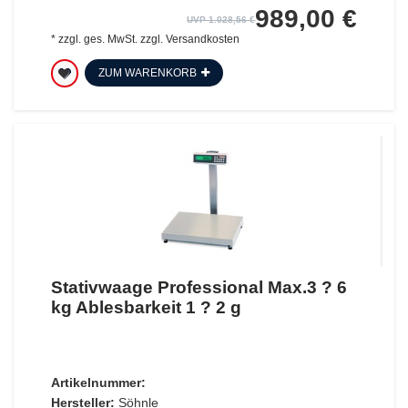
989,00 €
UVP 1.028,56 €
*
zzgl. ges. MwSt.
zzgl.
Versandkosten
ZUM WARENKORB
Stativwaage Professional Max.3 ? 6
kg Ablesbarkeit 1 ? 2 g
Artikelnummer:
Hersteller:
Söhnle