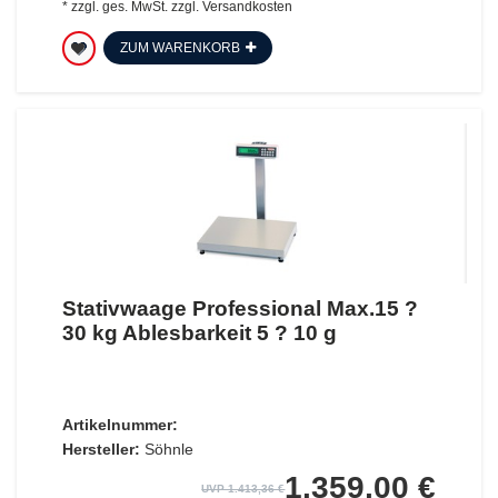
*
zzgl. ges. MwSt.
zzgl.
Versandkosten
ZUM WARENKORB
Stativwaage Professional Max.15 ?
30 kg Ablesbarkeit 5 ? 10 g
Artikelnummer:
Hersteller:
Söhnle
1.359,00 €
UVP 1.413,36 €