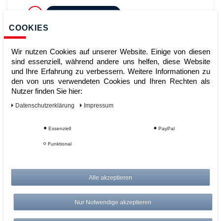
ZUM WARENKORB
COOKIES
Wir nutzen Cookies auf unserer Website. Einige von diesen
sind essenziell, während andere uns helfen, diese Website
und Ihre Erfahrung zu verbessern. Weitere Informationen zu
den von uns verwendeten Cookies und Ihren Rechten als
Nutzer finden Sie hier:
Daten­schutz­erklärung
Impressum
Stativwaage Professional Max.15 ?
Essenziell
PayPal
30 kg Ablesbarkeit 5 ? 10 g
Funktional
Alle akzeptieren
Artikelnummer:
Hersteller:
Söhnle
Nur Notwendige akzeptieren
849,00 €
UVP 882,96 €
*
zzgl. ges. MwSt.
zzgl.
Versandkosten