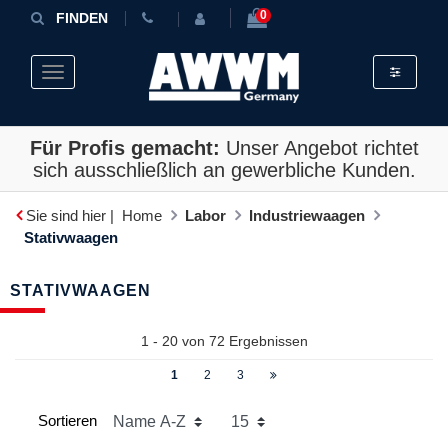
0
FINDEN
Toggle fil
Toggle navigation
Für Profis gemacht:
Unser Angebot richtet
sich ausschließlich an gewerbliche Kunden.
Sie sind hier |
Home
Labor
Industriewaagen
Stativwaagen
STATIVWAAGEN
1 - 20 von
72
Ergebnissen
1
2
3
Sortieren