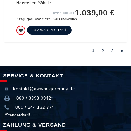
Hersteller:
Söhnle
1.039,00 €
UVP 1.080,56 €
*
zzgl. ges. MwSt.
zzgl.
Versandkosten
ZUM WARENKORB
1
2
3
SERVICE & KONTAKT
kontakt@awwm-germany.de
089 / 3398 0942*
089 / 244 132 77*
*Standardtarif
ZAHLUNG & VERSAND