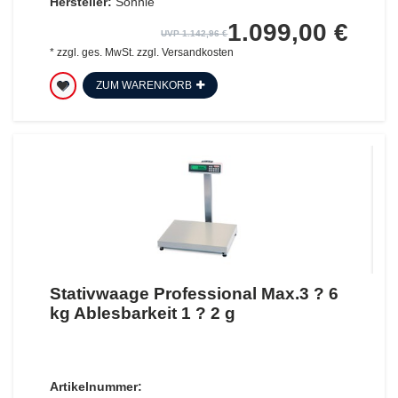
Hersteller:
Söhnle
1.099,00 €
UVP 1.142,96 €
*
zzgl. ges. MwSt.
zzgl.
Versandkosten
ZUM WARENKORB
Stativwaage Professional Max.3 ? 6
kg Ablesbarkeit 1 ? 2 g
Artikelnummer: