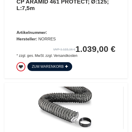
CP ARAMID 461 PROTECT; Ø:125;
L:7,5m
Artikelnummer:
Hersteller:
NORRES
1.039,00 €
UVP 1.122,16 €
*
zzgl. ges. MwSt.
zzgl.
Versandkosten
ZUM WARENKORB