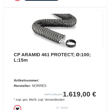
CP ARAMID 461 PROTECT; Ø:100;
L:15m
Artikelnummer:
Hersteller:
NORRES
1.619,00 €
UVP 1.746,16 €
*
zzgl. ges. MwSt.
zzgl.
Versandkosten
15
Meter