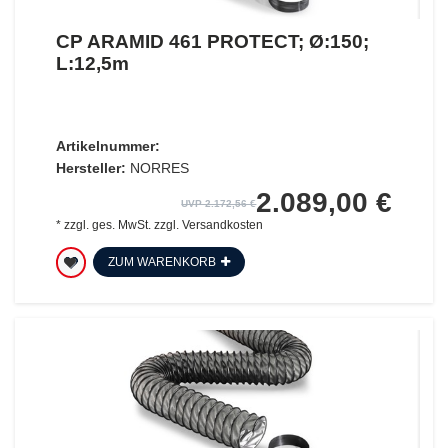
CP ARAMID 461 PROTECT; Ø:150;
L:12,5m
Artikelnummer:
Hersteller:
NORRES
2.089,00 €
UVP 2.172,56 €
*
zzgl. ges. MwSt.
zzgl.
Versandkosten
ZUM WARENKORB