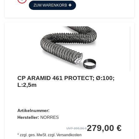
ZUM WARENKORB
CP ARAMID 461 PROTECT; Ø:100;
L:2,5m
Artikelnummer:
Hersteller:
NORRES
279,00 €
UVP 300,56 €
*
zzgl. ges. MwSt.
zzgl.
Versandkosten