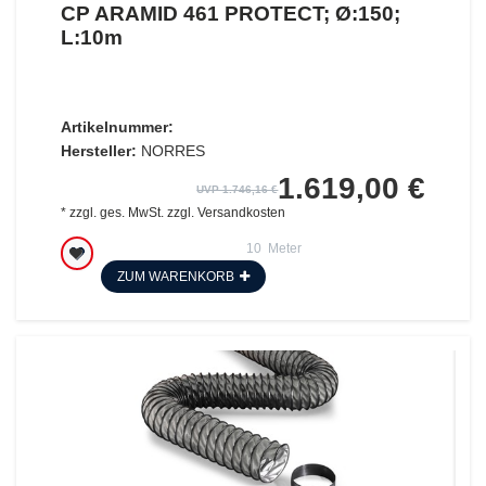
CP ARAMID 461 PROTECT; Ø:150;
L:10m
Artikelnummer:
Hersteller:
NORRES
1.619,00 €
UVP 1.746,16 €
*
zzgl. ges. MwSt.
zzgl.
Versandkosten
10
Meter
ZUM WARENKORB