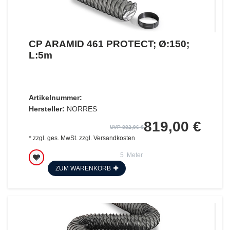
CP ARAMID 461 PROTECT; Ø:150;
L:5m
Artikelnummer:
Hersteller:
NORRES
819,00 €
UVP 882,96 €
*
zzgl. ges. MwSt.
zzgl.
Versandkosten
5
Meter
ZUM WARENKORB