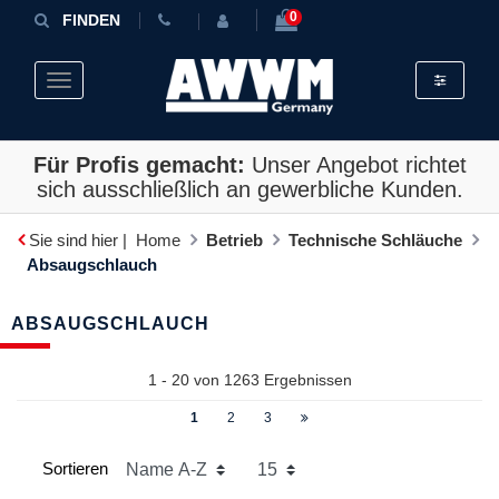
0
FINDEN
Toggle fil
Toggle navigation
Für Profis gemacht:
Unser Angebot richtet
sich ausschließlich an gewerbliche Kunden.
Sie sind hier |
Home
Betrieb
Technische Schläuche
Absaugschlauch
ABSAUGSCHLAUCH
1 - 20 von
1263
Ergebnissen
1
2
3
Sortieren