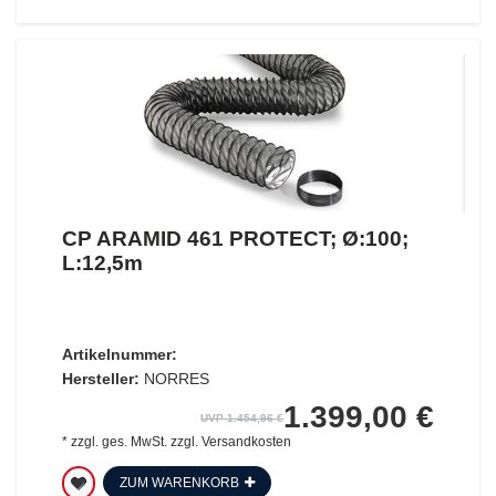
CP ARAMID 461 PROTECT; Ø:100;
L:12,5m
Artikelnummer:
Hersteller:
NORRES
1.399,00 €
UVP 1.454,96 €
*
zzgl. ges. MwSt.
zzgl.
Versandkosten
ZUM WARENKORB