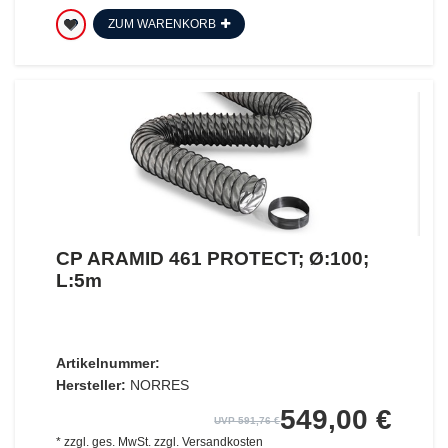
ZUM WARENKORB
CP ARAMID 461 PROTECT; Ø:100;
L:5m
Artikelnummer:
Hersteller:
NORRES
549,00 €
UVP 591,76 €
*
zzgl. ges. MwSt.
zzgl.
Versandkosten