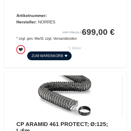
Artikelnummer:
Hersteller:
NORRES
699,00 €
UVP 758,16 €
*
zzgl. ges. MwSt.
zzgl.
Versandkosten
5
Meter
ZUM WARENKORB
CP ARAMID 461 PROTECT; Ø:125;
L:6m