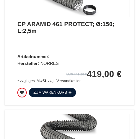
CP ARAMID 461 PROTECT; Ø:150;
L:2,5m
Artikelnummer:
Hersteller:
NORRES
419,00 €
UVP 446,16 €
*
zzgl. ges. MwSt.
zzgl.
Versandkosten
ZUM WARENKORB