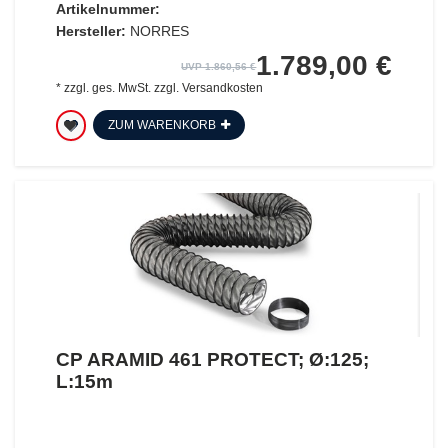
Artikelnummer:
Hersteller:
NORRES
1.789,00 €
UVP 1.860,56 €
*
zzgl. ges. MwSt.
zzgl.
Versandkosten
ZUM WARENKORB
CP ARAMID 461 PROTECT; Ø:125;
L:15m