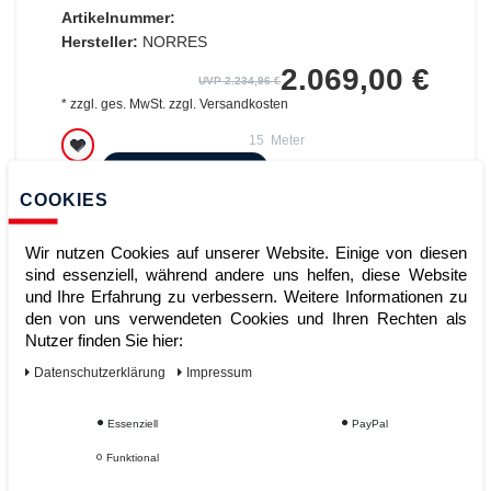
Artikelnummer:
Hersteller:
NORRES
2.069,00 €
UVP 2.234,96 €
*
zzgl. ges. MwSt.
zzgl.
Versandkosten
15
Meter
ZUM WARENKORB
COOKIES
Wir nutzen Cookies auf unserer Website. Einige von diesen
sind essenziell, während andere uns helfen, diese Website
und Ihre Erfahrung zu verbessern. Weitere Informationen zu
den von uns verwendeten Cookies und Ihren Rechten als
Nutzer finden Sie hier:
Daten­schutz­erklärung
Impressum
CP ARAMID 461 PROTECT; Ø:125;
Essenziell
PayPal
L:2,5m
Funktional