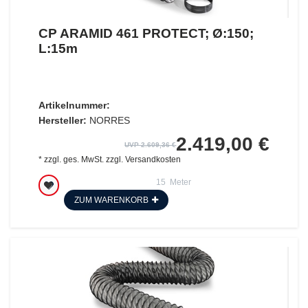
CP ARAMID 461 PROTECT; Ø:150;
L:15m
Artikelnummer:
Hersteller:
NORRES
2.419,00 €
UVP 2.609,36 €
*
zzgl. ges. MwSt.
zzgl.
Versandkosten
15
Meter
ZUM WARENKORB