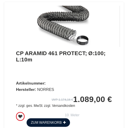
CP ARAMID 461 PROTECT; Ø:100;
L:10m
Artikelnummer:
Hersteller:
NORRES
1.089,00 €
UVP 1.174,16 €
*
zzgl. ges. MwSt.
zzgl.
Versandkosten
10
Meter
ZUM WARENKORB