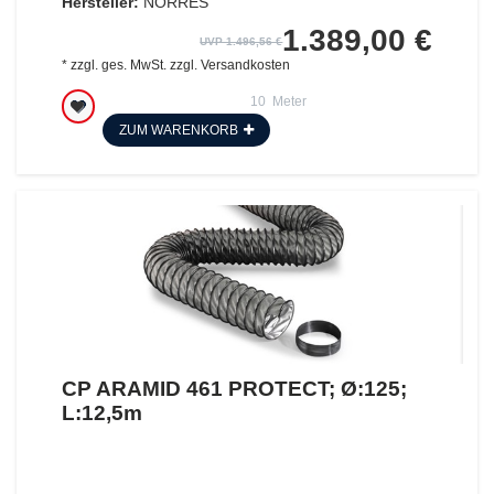
Hersteller:
NORRES
1.389,00 €
UVP 1.496,56 €
*
zzgl. ges. MwSt.
zzgl.
Versandkosten
10
Meter
ZUM WARENKORB
CP ARAMID 461 PROTECT; Ø:125;
L:12,5m