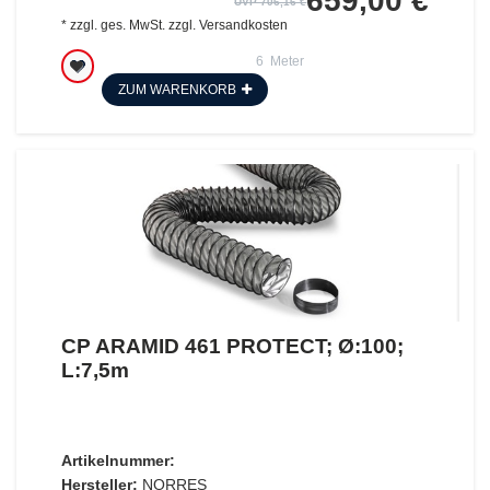
659,00 €
UVP 706,16 €
*
zzgl. ges. MwSt.
zzgl.
Versandkosten
6
Meter
ZUM WARENKORB
CP ARAMID 461 PROTECT; Ø:100;
L:7,5m
Artikelnummer:
Hersteller:
NORRES