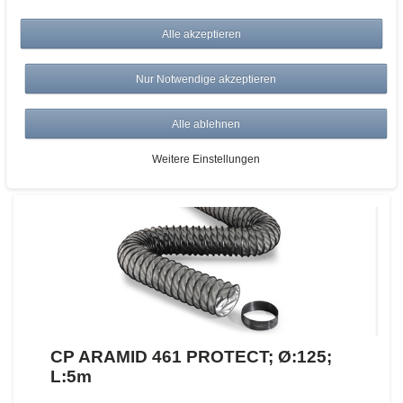
Alle akzeptieren
Artikelnummer:
Hersteller:
NORRES
Nur Notwendige akzeptieren
359,00 €
UVP 383,76 €
*
zzgl. ges. MwSt.
zzgl.
Versandkosten
Alle ablehnen
ZUM WARENKORB
Weitere Einstellungen
CP ARAMID 461 PROTECT; Ø:125;
L:5m