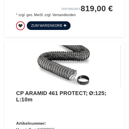
819,00 €
UVP 882,96 €
*
zzgl. ges. MwSt.
zzgl.
Versandkosten
ZUM WARENKORB
CP ARAMID 461 PROTECT; Ø:125;
L:10m
Artikelnummer: