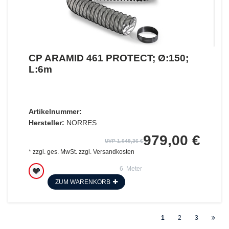
CP ARAMID 461 PROTECT; Ø:150;
L:6m
Artikelnummer:
Hersteller:
NORRES
979,00 €
UVP 1.049,36 €
*
zzgl. ges. MwSt.
zzgl.
Versandkosten
6
Meter
ZUM WARENKORB
1
2
3