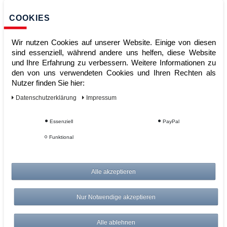
COOKIES
Wir nutzen Cookies auf unserer Website. Einige von diesen
sind essenziell, während andere uns helfen, diese Website
und Ihre Erfahrung zu verbessern. Weitere Informationen zu
den von uns verwendeten Cookies und Ihren Rechten als
Nutzer finden Sie hier:
Daten­schutz­erklärung
Impressum
30-Gallonen-Leinenbeutel für
Essenziell
PayPal
Hotelwagen Schwarz Rubbermaid
Funktional
Artikelnummer:
Alle akzeptieren
Hersteller:
Vepa Bins
82,95 €
Nur Notwendige akzeptieren
*
zzgl. ges. MwSt.
zzgl.
Versandkosten
Alle ablehnen