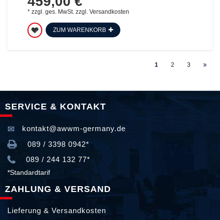
459,00 €
*
zzgl. ges. MwSt.
zzgl.
Versandkosten
ZUM WARENKORB
1
2
3
SERVICE & KONTAKT
kontakt@awwm-germany.de
089 / 3398 0942*
089 / 244 132 77*
*Standardtarif
ZAHLUNG & VERSAND
Lieferung & Versandkosten