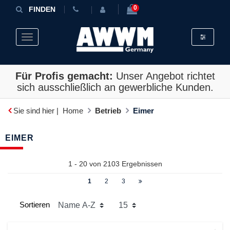
0
FINDEN
Toggle fil
Toggle navigation
Für Profis gemacht:
Unser Angebot richtet
sich ausschließlich an gewerbliche Kunden.
Sie sind hier |
Home
Betrieb
Eimer
EIMER
1 - 20 von
2103
Ergebnissen
1
2
3
Sortieren