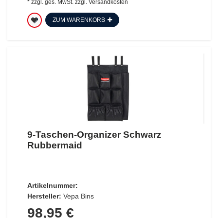
*
zzgl. ges. MwSt.
zzgl.
Versandkosten
ZUM WARENKORB
9-Taschen-Organizer Schwarz
Rubbermaid
Artikelnummer:
Hersteller:
Vepa Bins
98,95 €