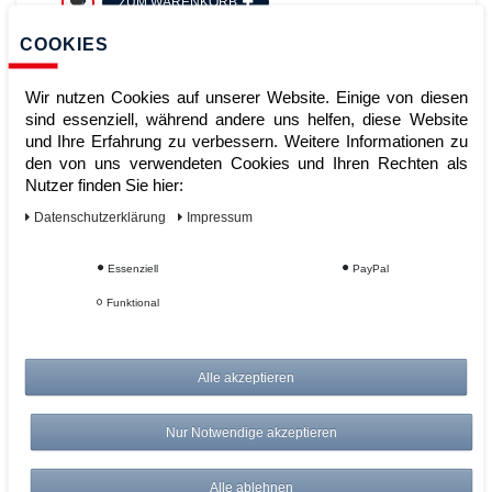
ZUM WARENKORB
COOKIES
Wir nutzen Cookies auf unserer Website. Einige von diesen
sind essenziell, während andere uns helfen, diese Website
und Ihre Erfahrung zu verbessern. Weitere Informationen zu
den von uns verwendeten Cookies und Ihren Rechten als
Nutzer finden Sie hier:
Daten­schutz­erklärung
Impressum
Die Kunst des Pipettierens
Essenziell
PayPal
Funktional
Artikelnummer:
Alle akzeptieren
Hersteller:
Sartorius
1.060,05 €
Nur Notwendige akzeptieren
*
zzgl. ges. MwSt.
zzgl.
Versandkosten
Alle ablehnen