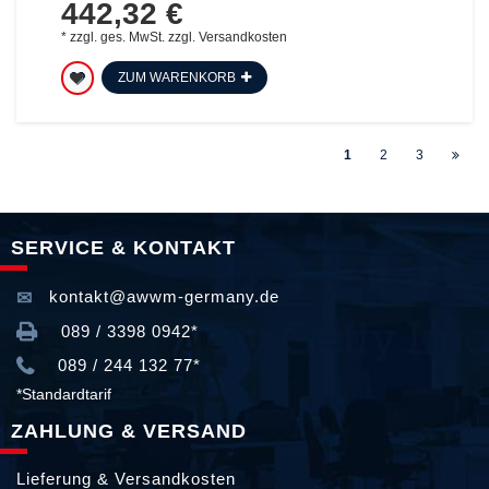
442,32 €
*
zzgl. ges. MwSt.
zzgl.
Versandkosten
ZUM WARENKORB
1
2
3
SERVICE & KONTAKT
kontakt@awwm-germany.de
089 / 3398 0942*
089 / 244 132 77*
*Standardtarif
ZAHLUNG & VERSAND
Lieferung & Versandkosten