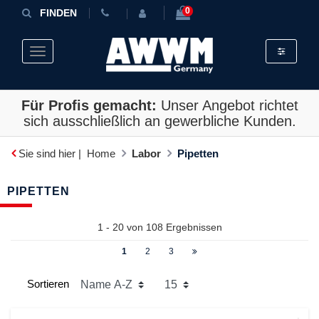
0
FINDEN
Toggle fil
Toggle navigation
Für Profis gemacht:
Unser Angebot richtet
sich ausschließlich an gewerbliche Kunden.
Sie sind hier |
Home
Labor
Pipetten
PIPETTEN
1 - 20 von
108
Ergebnissen
1
2
3
Sortieren