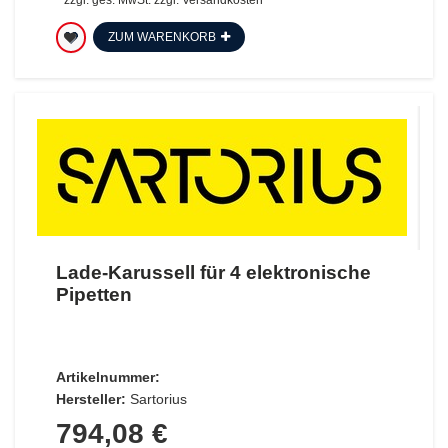
*
zzgl. ges. MwSt.
zzgl.
Versandkosten
ZUM WARENKORB
Lade-Karussell für 4 elektronische
Pipetten
Artikelnummer:
Hersteller:
Sartorius
794,08 €