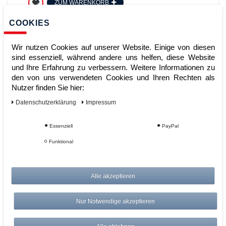
ZUM WARENKORB
COOKIES
Wir nutzen Cookies auf unserer Website. Einige von diesen
sind essenziell, während andere uns helfen, diese Website
und Ihre Erfahrung zu verbessern. Weitere Informationen zu
den von uns verwendeten Cookies und Ihren Rechten als
Nutzer finden Sie hier:
Daten­schutz­erklärung
Impressum
Lagerbox LBM 6000, feuerverzinkt
Essenziell
PayPal
Funktional
Artikelnummer:
Alle akzeptieren
Hersteller:
Bauer
4.729,00 €
Nur Notwendige akzeptieren
UVP 5.084,56 €
*
zzgl. ges. MwSt.
zzgl.
Versandkosten