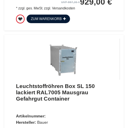
929,00 €
UVP 997,36 €
*
zzgl. ges. MwSt.
zzgl.
Versandkosten
ZUM WARENKORB
Leuchtstoffröhren Box SL 150
lackiert RAL7005 Mausgrau
Gefahrgut Container
Artikelnummer:
Hersteller:
Bauer