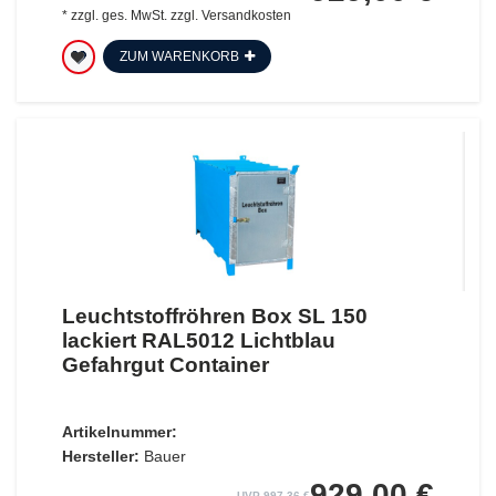
*
zzgl. ges. MwSt.
zzgl.
Versandkosten
ZUM WARENKORB
Leuchtstoffröhren Box SL 150
lackiert RAL5012 Lichtblau
Gefahrgut Container
Artikelnummer:
Hersteller:
Bauer
929,00 €
UVP 997,36 €