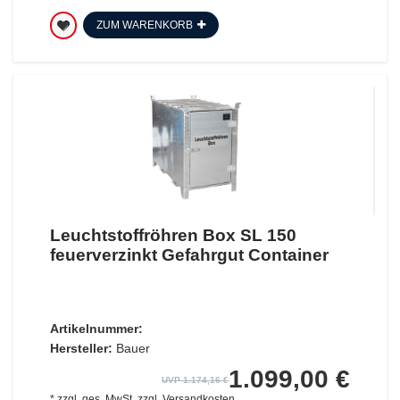
ZUM WARENKORB
Leuchtstoffröhren Box SL 150
feuerverzinkt Gefahrgut Container
Artikelnummer:
Hersteller:
Bauer
1.099,00 €
UVP 1.174,16 €
*
zzgl. ges. MwSt.
zzgl.
Versandkosten