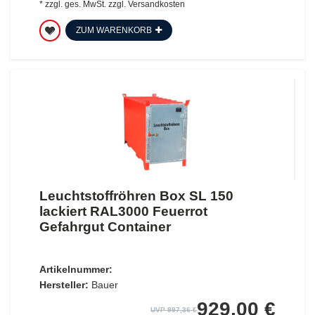
*
zzgl. ges. MwSt.
zzgl.
Versandkosten
ZUM WARENKORB
Leuchtstoffröhren Box SL 150
lackiert RAL3000 Feuerrot
Gefahrgut Container
Artikelnummer:
Hersteller:
Bauer
929,00 €
UVP 997,36 €