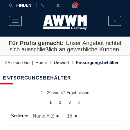
0
FINDEN
Toggle fil
Toggle navigation
Für Profis gemacht:
Unser Angebot richtet
sich ausschließlich an gewerbliche Kunden.
Sie sind hier |
Home
Umwelt
Entsorgungsbehälter
ENTSORGUNGSBEHÄLTER
1 - 20 von
47
Ergebnissen
1
2
3
Sortieren