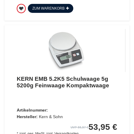
ZUM WARENKORB
KERN EMB 5.2K5 Schulwaage 5g
5200g Feinwaage Kompaktwaage
Artikelnummer:
Hersteller:
Kern & Sohn
53,95 €
UVP 55,57 €
*
zzgl. ges. MwSt.
zzgl.
Versandkosten