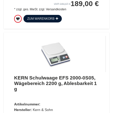
189,00 €
UVP 194,67 €
*
zzgl. ges. MwSt.
zzgl.
Versandkosten
ZUM WARENKORB
KERN Schulwaage EFS 2000-0S05,
Wägebereich 2200 g, Ablesbarkeit 1
g
Artikelnummer:
Hersteller:
Kern & Sohn