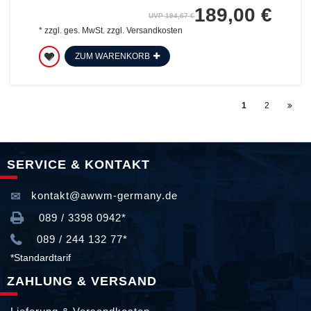
189,00 €
UVP 194,67 €
*
zzgl. ges. MwSt.
zzgl.
Versandkosten
ZUM WARENKORB
1
2
SERVICE & KONTAKT
kontakt@awwm-germany.de
089 / 3398 0942*
089 / 244 132 77*
*Standardtarif
ZAHLUNG & VERSAND