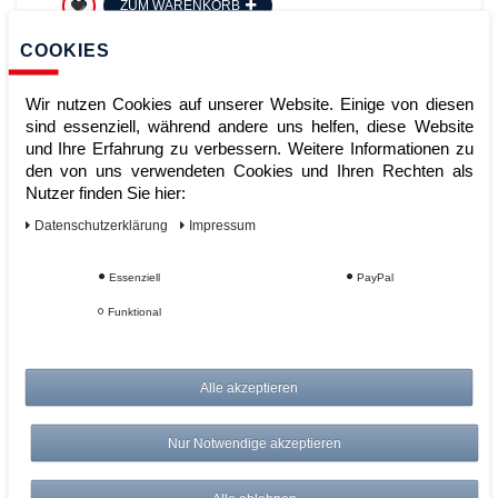
ZUM WARENKORB
COOKIES
Wir nutzen Cookies auf unserer Website. Einige von diesen
sind essenziell, während andere uns helfen, diese Website
und Ihre Erfahrung zu verbessern. Weitere Informationen zu
den von uns verwendeten Cookies und Ihren Rechten als
Nutzer finden Sie hier:
Daten­schutz­erklärung
Impressum
KERN EMB 2200 0 Schulwaage 1g
Essenziell
PayPal
2200g Feinwaage Teewaage
Funktional
Artikelnummer:
Alle akzeptieren
Hersteller:
Kern & Sohn
56,95 €
Nur Notwendige akzeptieren
UVP 58,66 €
*
zzgl. ges. MwSt.
zzgl.
Versandkosten