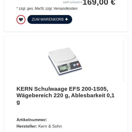
169,00 €
UVP 174,07 €
*
zzgl. ges. MwSt.
zzgl.
Versandkosten
ZUM WARENKORB
KERN Schulwaage EFS 200-1S05,
Wägebereich 220 g, Ablesbarkeit 0,1
g
Artikelnummer:
Hersteller:
Kern & Sohn