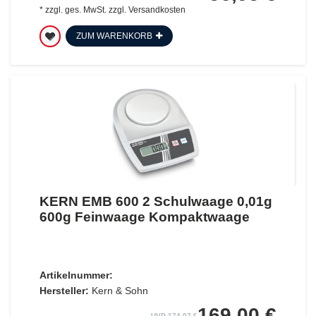
*
zzgl. ges. MwSt.
zzgl.
Versandkosten
ZUM WARENKORB
KERN EMB 600 2 Schulwaage 0,01g
600g Feinwaage Kompaktwaage
Artikelnummer:
Hersteller:
Kern & Sohn
169,00 €
UVP 174,07 €