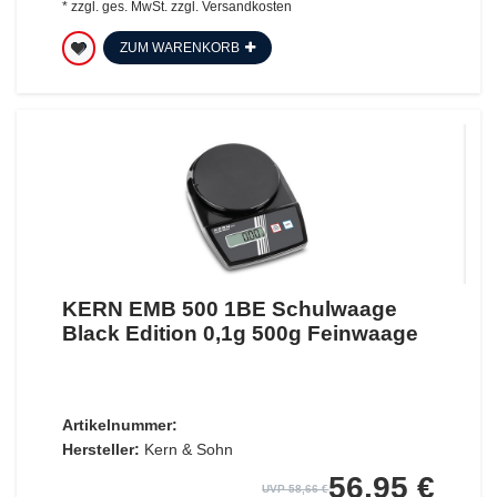
*
zzgl. ges. MwSt.
zzgl.
Versandkosten
ZUM WARENKORB
KERN EMB 500 1BE Schulwaage
Black Edition 0,1g 500g Feinwaage
Artikelnummer:
Hersteller:
Kern & Sohn
56,95 €
UVP 58,66 €