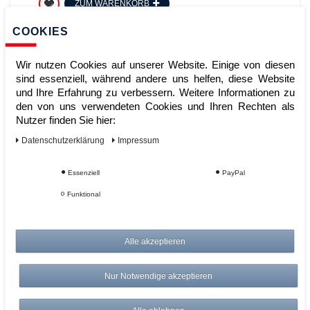
ZUM WARENKORB
COOKIES
Wir nutzen Cookies auf unserer Website. Einige von diesen
sind essenziell, während andere uns helfen, diese Website
und Ihre Erfahrung zu verbessern. Weitere Informationen zu
den von uns verwendeten Cookies und Ihren Rechten als
Nutzer finden Sie hier:
Daten­schutz­erklärung
Impressum
KERN MPC 250K100M
Essenziell
PayPal
Personenwaage Max 250kg e 0,1kg
d 0,1kg Körperwaagen
Funktional
Artikelnummer:
Alle akzeptieren
Hersteller:
Kern & Sohn
389,00 €
Nur Notwendige akzeptieren
UVP 400,67 €
*
zzgl. ges. MwSt.
zzgl.
Versandkosten