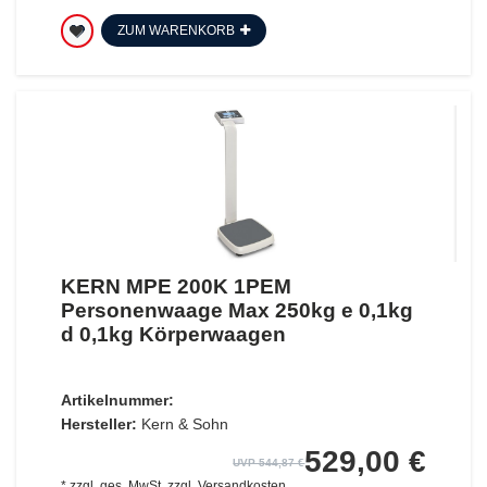
ZUM WARENKORB
KERN MPE 200K 1PEM
Personenwaage Max 250kg e 0,1kg
d 0,1kg Körperwaagen
Artikelnummer:
Hersteller:
Kern & Sohn
529,00 €
UVP 544,87 €
*
zzgl. ges. MwSt.
zzgl.
Versandkosten