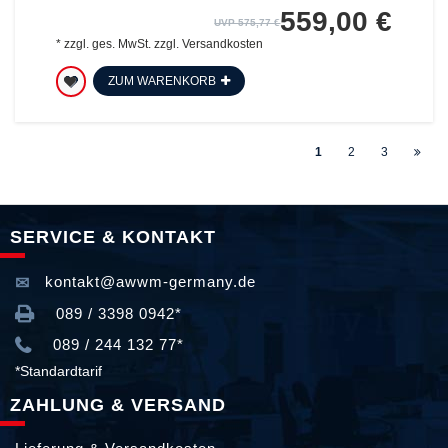
559,00 €
UVP 575,77 €
*
zzgl. ges. MwSt.
zzgl.
Versandkosten
ZUM WARENKORB
1
2
3
SERVICE & KONTAKT
kontakt@awwm-germany.de
089 / 3398 0942*
089 / 244 132 77*
*Standardtarif
ZAHLUNG & VERSAND