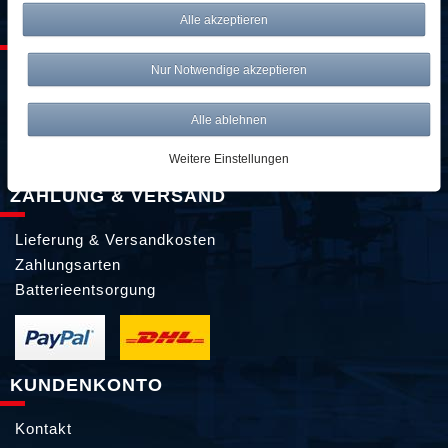
Alle akzeptieren
SERVICE & KONTAKT
Nur Notwendige akzeptieren
kontakt@awwm-germany.de
089 / 3398 0942*
Alle ablehnen
089 / 244 132 77*
Weitere Einstellungen
*Standardtarif
ZAHLUNG & VERSAND
Lieferung & Versandkosten
Zahlungsarten
Batterieentsorgung
KUNDENKONTO
Kontakt