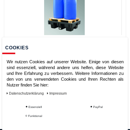
PE-Wannen PE-200-5 ohne
Stellebene
COOKIES
Wir nutzen Cookies auf unserer Website. Einige von diesen
sind essenziell, während andere uns helfen, diese Website
Artikelnummer:
und Ihre Erfahrung zu verbessern. Weitere Informationen zu
Hersteller:
LaCont Umwelttechnik GmbH
den von uns verwendeten Cookies und Ihren Rechten als
Nutzer finden Sie hier:
339,00 €
UVP 352,56 €
Daten­schutz­erklärung
Impressum
*
zzgl. ges. MwSt.
zzgl.
Versandkosten
ZUM WARENKORB
Essenziell
PayPal
Funktional