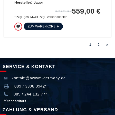
Hersteller:
Bauer
559,00 €
UVP 602,16 €
*
zzgl. ges. MwSt.
zzgl.
Versandkosten
ZUM WARENKORB
1
2
SERVICE & KONTAKT
kontakt@awwm-germany.de
089 / 3398 0942*
089 / 244 132 77*
*Standardtarif
ZAHLUNG & VERSAND