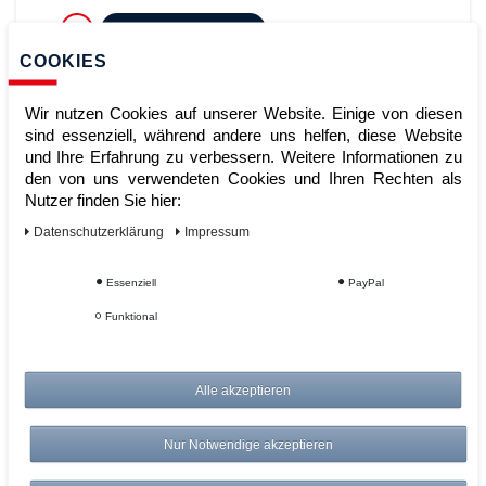
ZUM WARENKORB
COOKIES
Wir nutzen Cookies auf unserer Website. Einige von diesen
sind essenziell, während andere uns helfen, diese Website
und Ihre Erfahrung zu verbessern. Weitere Informationen zu
den von uns verwendeten Cookies und Ihren Rechten als
Nutzer finden Sie hier:
Daten­schutz­erklärung
Impressum
Kleingebindewanne Auffangwannen
Essenziell
PayPal
KGW 4 verzinkt Umwelt
Funktional
Lagertechnik
Alle akzeptieren
Artikelnummer:
Hersteller:
Bauer
Nur Notwendige akzeptieren
169,00 €
UVP 186,16 €
*
zzgl. ges. MwSt.
zzgl.
Versandkosten