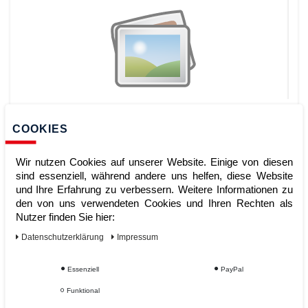
Ladegerät für drei ADALIT IL-300
COOKIES
Wir nutzen Cookies auf unserer Website. Einige von diesen
sind essenziell, während andere uns helfen, diese Website
Artikelnummer:
und Ihre Erfahrung zu verbessern. Weitere Informationen zu
Hersteller:
LaCont Umwelttechnik GmbH
den von uns verwendeten Cookies und Ihren Rechten als
Nutzer finden Sie hier:
379,00 €
UVP 394,16 €
Daten­schutz­erklärung
Impressum
*
zzgl. ges. MwSt.
zzgl.
Versandkosten
ZUM WARENKORB
Essenziell
PayPal
Funktional