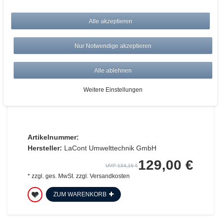
Alle akzeptieren
Nur Notwendige akzeptieren
Alle ablehnen
Ladegerät für eine ADALIT IL-300
Weitere Einstellungen
Artikelnummer:
Hersteller:
LaCont Umwelttechnik GmbH
129,00 €
UVP 134,16 €
*
zzgl. ges. MwSt.
zzgl.
Versandkosten
ZUM WARENKORB