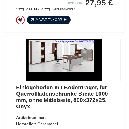
27,95 €
UVP 29,07 €
*
zzgl. ges. MwSt.
zzgl.
Versandkosten
ZUM WARENKORB
Einlegeboden mit Bodenträger, für
Querrollladenschränke Breite 1000
mm, ohne Mittelseite, 800x372x25,
Onyx
Artikelnummer:
Hersteller:
Geramöbel