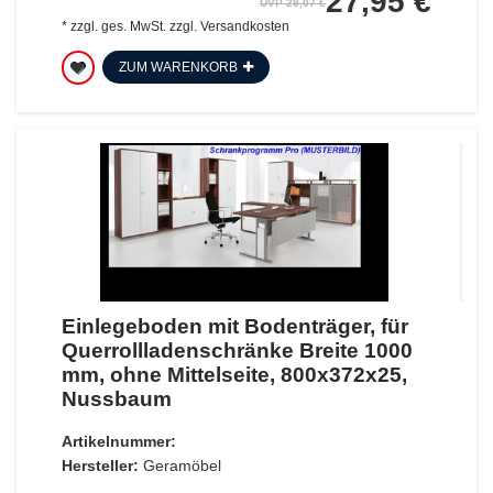
27,95 €
UVP 29,07 €
*
zzgl. ges. MwSt.
zzgl.
Versandkosten
ZUM WARENKORB
Einlegeboden mit Bodenträger, für
Querrollladenschränke Breite 1000
mm, ohne Mittelseite, 800x372x25,
Nussbaum
Artikelnummer:
Hersteller:
Geramöbel