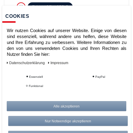
ZUM WARENKORB
COOKIES
Wir nutzen Cookies auf unserer Website. Einige von diesen
sind essenziell, während andere uns helfen, diese Website
und Ihre Erfahrung zu verbessern. Weitere Informationen zu
den von uns verwendeten Cookies und Ihren Rechten als
Nutzer finden Sie hier:
Daten­schutz­erklärung
Impressum
Eckverbinder 90°, Blechelement mit
Essenziell
PayPal
Holzblende, nur in Verbindung mit
Funktional
Sockel nutzbar, Verwendung für 6
Ordnerhöhen (2304mm),
Onyx/Schwarz
Alle akzeptieren
Artikelnummer:
Hersteller:
Geramöbel
Nur Notwendige akzeptieren
199,00 €
UVP 206,96 €
*
zzgl. ges. MwSt.
zzgl.
Versandkosten