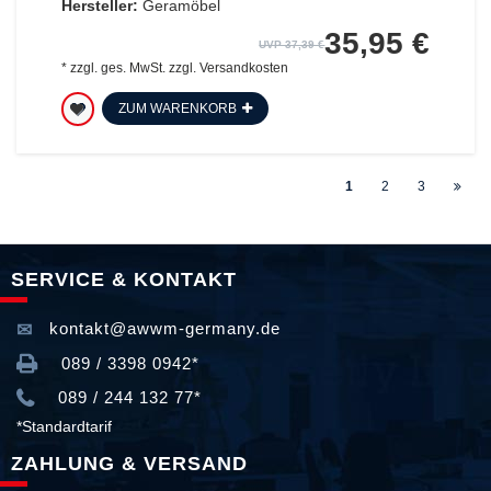
Hersteller:
Geramöbel
35,95 €
UVP 37,39 €
*
zzgl. ges. MwSt.
zzgl.
Versandkosten
ZUM WARENKORB
1
2
3
SERVICE & KONTAKT
kontakt@awwm-germany.de
089 / 3398 0942*
089 / 244 132 77*
*Standardtarif
ZAHLUNG & VERSAND