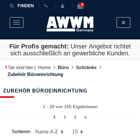
0
FINDEN
Toggle fil
Toggle navigation
Für Profis gemacht:
Unser Angebot richtet
sich ausschließlich an gewerbliche Kunden.
Sie sind hier |
Home
Büro
Schränke
Zubehör Büroeinrichtung
ZUBEHÖR BÜROEINRICHTUNG
1 - 20 von
155
Ergebnissen
1
2
3
Sortieren