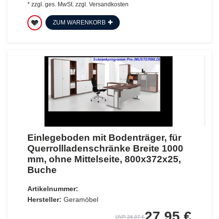
*
zzgl. ges. MwSt.
zzgl.
Versandkosten
ZUM WARENKORB
Einlegeboden mit Bodenträger, für
Querrollladenschränke Breite 1000
mm, ohne Mittelseite, 800x372x25,
Buche
Artikelnummer:
Hersteller:
Geramöbel
27,95 €
UVP 29,07 €