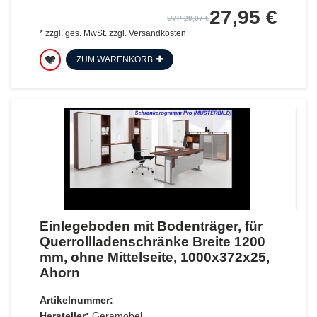
27,95 €
UVP 29,07 €
*
zzgl. ges. MwSt.
zzgl.
Versandkosten
ZUM WARENKORB
Einlegeboden mit Bodenträger, für
Querrollladenschränke Breite 1200
mm, ohne Mittelseite, 1000x372x25,
Ahorn
Artikelnummer:
Hersteller:
Geramöbel