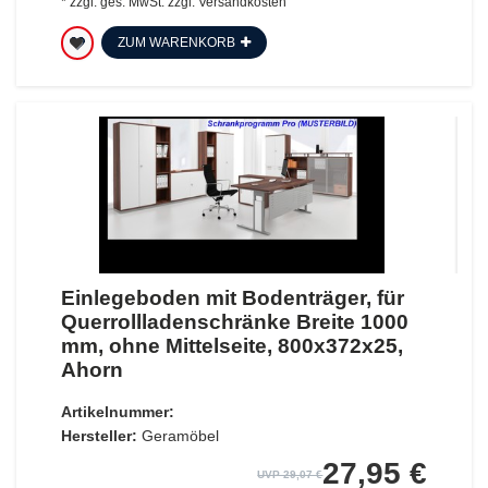
*
zzgl. ges. MwSt.
zzgl.
Versandkosten
ZUM WARENKORB
Einlegeboden mit Bodenträger, für
Querrollladenschränke Breite 1000
mm, ohne Mittelseite, 800x372x25,
Ahorn
Artikelnummer:
Hersteller:
Geramöbel
27,95 €
UVP 29,07 €