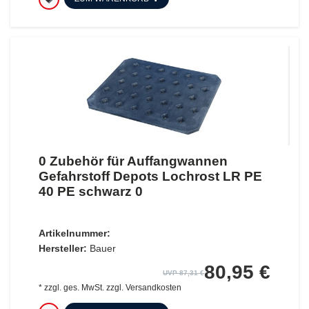
0 Zubehör für Auffangwannen
Gefahrstoff Depots Lochrost LR PE
40 PE schwarz 0
Artikelnummer:
Hersteller:
Bauer
80,95 €
UVP 87,31 €
*
zzgl. ges. MwSt.
zzgl.
Versandkosten