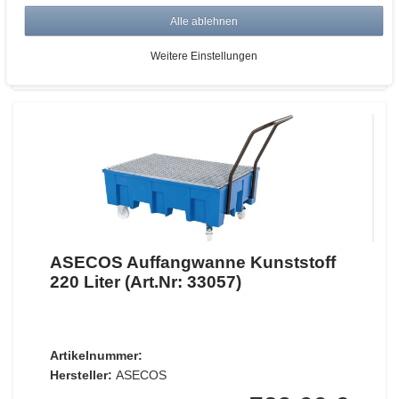
UVP 664,56 €
*
zzgl. ges. MwSt.
zzgl.
Versandkosten
Alle ablehnen
ZUM WARENKORB
Weitere Einstellungen
ASECOS Auffangwanne Kunststoff
220 Liter (Art.Nr: 33057)
Artikelnummer:
Hersteller:
ASECOS