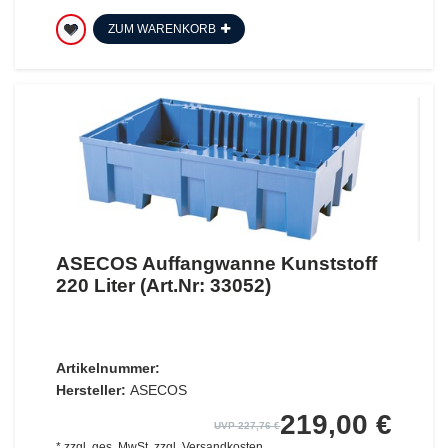
ZUM WARENKORB
ASECOS Auffangwanne Kunststoff
220 Liter (Art.Nr: 33052)
Artikelnummer:
Hersteller:
ASECOS
219,00 €
UVP 227,76 €
*
zzgl. ges. MwSt.
zzgl.
Versandkosten