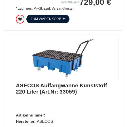
729,00 €
UVP 758,16 €
*
zzgl. ges. MwSt.
zzgl.
Versandkosten
ZUM WARENKORB
ASECOS Auffangwanne Kunststoff
220 Liter (Art.Nr: 33059)
Artikelnummer:
Hersteller:
ASECOS