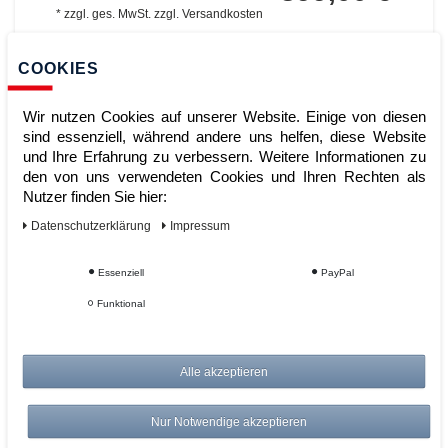
*
zzgl. ges. MwSt.
zzgl.
Versandkosten
ZUM WARENKORB
COOKIES
Wir nutzen Cookies auf unserer Website. Einige von diesen
sind essenziell, während andere uns helfen, diese Website
und Ihre Erfahrung zu verbessern. Weitere Informationen zu
den von uns verwendeten Cookies und Ihren Rechten als
Nutzer finden Sie hier:
Daten­schutz­erklärung
Impressum
Essenziell
PayPal
ASECOS Auffangwanne Kunststoff
Funktional
220 Liter (Art.Nr: 33056)
Alle akzeptieren
Artikelnummer:
Hersteller:
ASECOS
Nur Notwendige akzeptieren
639,00 €