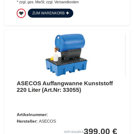
*
zzgl. ges. MwSt.
zzgl.
Versandkosten
ZUM WARENKORB
ASECOS Auffangwanne Kunststoff
220 Liter (Art.Nr: 33055)
Artikelnummer:
Hersteller:
ASECOS
399,00 €
UVP 414,96 €