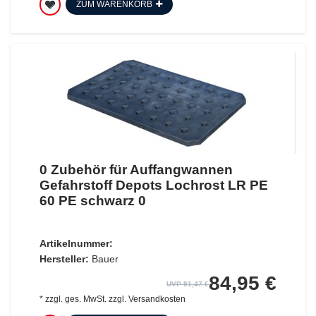
ZUM WARENKORB
0 Zubehör für Auffangwannen
Gefahrstoff Depots Lochrost LR PE
60 PE schwarz 0
Artikelnummer:
Hersteller:
Bauer
84,95 €
UVP 91,47 €
*
zzgl. ges. MwSt.
zzgl.
Versandkosten