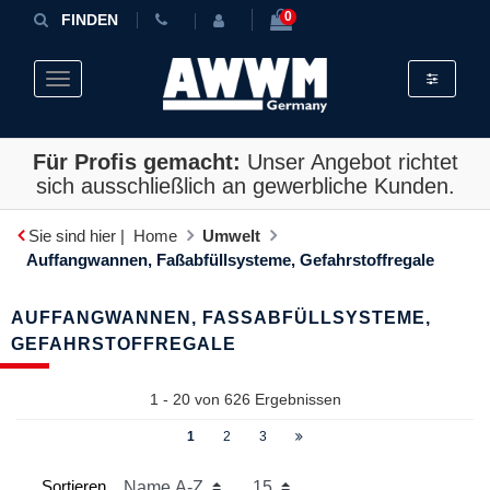
0
FINDEN
Toggle fil
Toggle navigation
Für Profis gemacht:
Unser Angebot richtet
sich ausschließlich an gewerbliche Kunden.
Sie sind hier |
Home
Umwelt
Auffangwannen, Faßabfüllsysteme, Gefahrstoffregale
AUFFANGWANNEN, FASSABFÜLLSYSTEME, G
EFAHRSTOFFREGALE
1 - 20 von
626
Ergebnissen
1
2
3
Sortieren