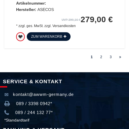
Artikelnummer:
Hersteller:
ASECOS
279,00 €
UVP 290,16 €
*
zzgl. ges. MwSt.
zzgl.
Versandkosten
ZUM WARENKORB
1
2
3
SERVICE & KONTAKT
kontakt@awwm-germany.de
089 / 3398 0942*
089 / 244 132 77*
*Standardtarif