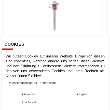
Soehnle Längenmessstab
zusammenklappbar 5003
COOKIES
Wir nutzen Cookies auf unserer Website. Einige von diesen
sind essenziell, während andere uns helfen, diese Website
Artikelnummer:
und Ihre Erfahrung zu verbessern. Weitere Informationen zu
Hersteller:
Söhnle
den von uns verwendeten Cookies und Ihren Rechten als
Nutzer finden Sie hier:
109,00 €
UVP 113,36 €
Daten­schutz­erklärung
Impressum
*
zzgl. ges. MwSt.
zzgl.
Versandkosten
ZUM WARENKORB
Essenziell
PayPal
Funktional