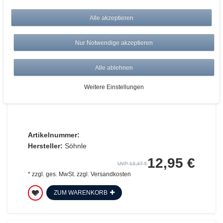
Alle akzeptieren
Nur Notwendige akzeptieren
Alle ablehnen
Soehnle Personen-
Weitere Einstellungen
Längenmessband 5002.01
Artikelnummer:
Hersteller:
Söhnle
12,95 €
UVP 13,47 €
*
zzgl. ges. MwSt.
zzgl.
Versandkosten
ZUM WARENKORB