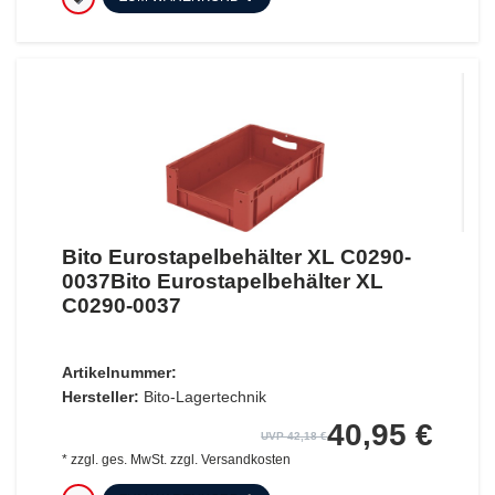
Bito Eurostapelbehälter XL C0290-
0037Bito Eurostapelbehälter XL
C0290-0037
Artikelnummer:
Hersteller:
Bito-Lagertechnik
40,95 €
UVP 42,18 €
*
zzgl. ges. MwSt.
zzgl.
Versandkosten