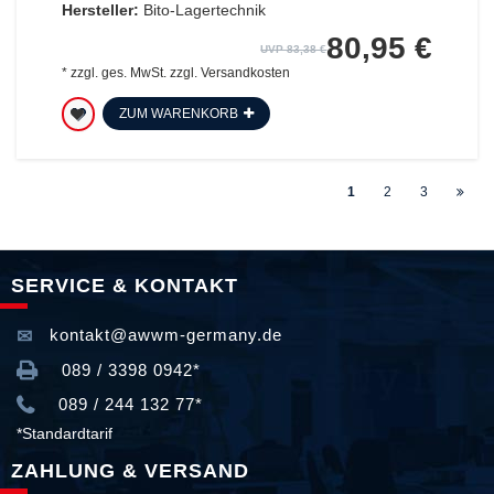
Hersteller:
Bito-Lagertechnik
80,95 €
UVP 83,38 €
*
zzgl. ges. MwSt.
zzgl.
Versandkosten
ZUM WARENKORB
1
2
3
SERVICE & KONTAKT
kontakt@awwm-germany.de
089 / 3398 0942*
089 / 244 132 77*
*Standardtarif
ZAHLUNG & VERSAND