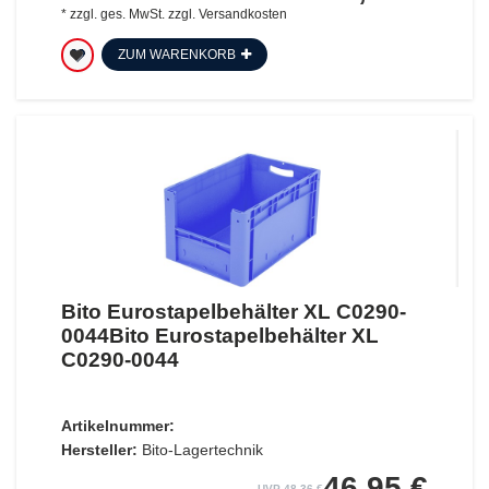
*
zzgl. ges. MwSt.
zzgl.
Versandkosten
ZUM WARENKORB
Bito Eurostapelbehälter XL C0290-
0044Bito Eurostapelbehälter XL
C0290-0044
Artikelnummer:
Hersteller:
Bito-Lagertechnik
46,95 €
UVP 48,36 €