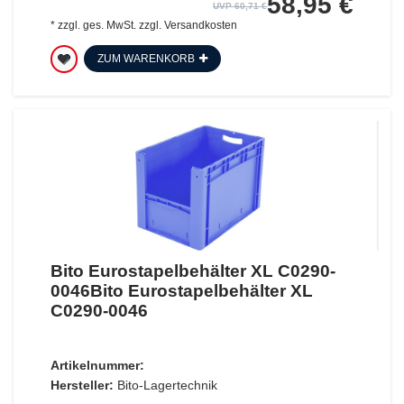
58,95 €
UVP 60,71 €
*
zzgl. ges. MwSt.
zzgl.
Versandkosten
ZUM WARENKORB
Bito Eurostapelbehälter XL C0290-
0046Bito Eurostapelbehälter XL
C0290-0046
Artikelnummer:
Hersteller:
Bito-Lagertechnik