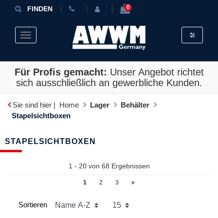
0
FINDEN
Toggle fil
Toggle navigation
Für Profis gemacht:
Unser Angebot richtet
sich ausschließlich an gewerbliche Kunden.
Sie sind hier |
Home
Lager
Behälter
Stapelsichtboxen
STAPELSICHTBOXEN
1 - 20 von
68
Ergebnissen
1
2
3
Sortieren