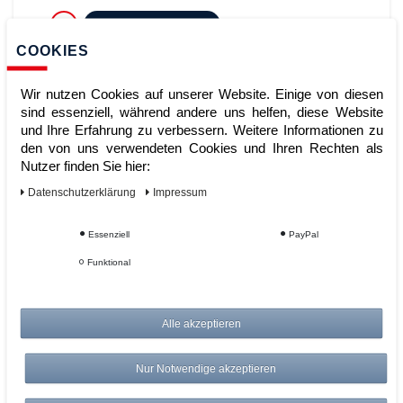
ZUM WARENKORB
COOKIES
Wir nutzen Cookies auf unserer Website. Einige von diesen
sind essenziell, während andere uns helfen, diese Website
und Ihre Erfahrung zu verbessern. Weitere Informationen zu
den von uns verwendeten Cookies und Ihren Rechten als
Nutzer finden Sie hier:
Daten­schutz­erklärung
Impressum
Bito Eurostapelbehälter XL C0290-
Essenziell
PayPal
0041Bito Eurostapelbehälter XL
Funktional
C0290-0041
Alle akzeptieren
Artikelnummer:
Hersteller:
Bito-Lagertechnik
Nur Notwendige akzeptieren
44,95 €
UVP 46,29 €
*
zzgl. ges. MwSt.
zzgl.
Versandkosten