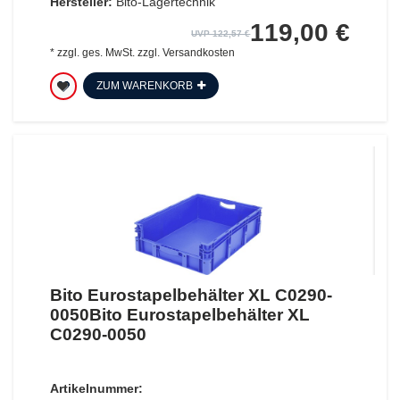
Hersteller:
Bito-Lagertechnik
119,00 €
UVP 122,57 €
*
zzgl. ges. MwSt.
zzgl.
Versandkosten
ZUM WARENKORB
Bito Eurostapelbehälter XL C0290-
0050Bito Eurostapelbehälter XL
C0290-0050
Artikelnummer: