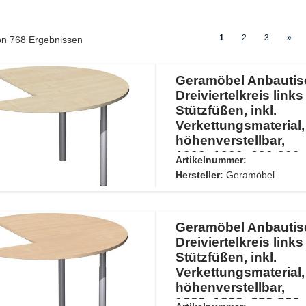
1
2
3
von
768
Ergebnissen
Geramöbel Anbautis
Dreiviertelkreis links
Stützfüßen, inkl.
Verkettungsmaterial,
höhenverstellbar,
1200x1200x680-820,
Artikelnummer:
Ahorn/Silber
Hersteller:
Geramöbel
Geramöbel Anbautis
Dreiviertelkreis links
Stützfüßen, inkl.
Verkettungsmaterial,
höhenverstellbar,
1200x1200x680-820,