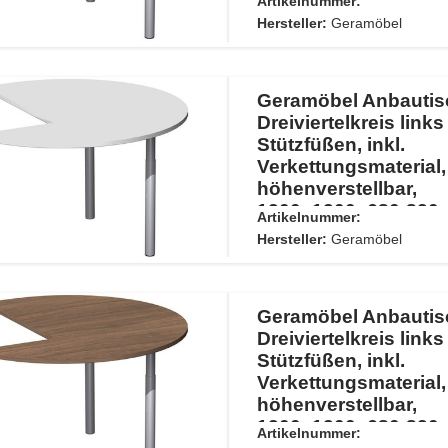
Artikelnummer:
Buche/Silber
Hersteller:
Geramöbel
Geramöbel Anbautis
Dreiviertelkreis links
Stützfüßen, inkl.
Verkettungsmaterial,
höhenverstellbar,
1200x1200x680-820,
Artikelnummer:
Lichtgrau/Silber
Hersteller:
Geramöbel
Geramöbel Anbautis
Dreiviertelkreis links
Stützfüßen, inkl.
Verkettungsmaterial,
höhenverstellbar,
1200x1200x680-820,
Artikelnummer: