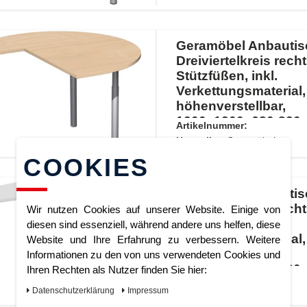
Geramöbel Anbautis
Dreiviertelkreis recht
Stützfüßen, inkl.
Verkettungsmaterial,
höhenverstellbar,
1200x1200x680-820,
Artikelnummer:
Buche/Silber
Hersteller:
Geramöbel
COOKIES
Geramöbel Anbautis
Dreiviertelkreis recht
Wir nutzen Cookies auf unserer Website. Einige von
Stützfüßen, inkl.
diesen sind essenziell, während andere uns helfen, diese
Verkettungsmaterial,
Website und Ihre Erfahrung zu verbessern. Weitere
höhenverstellbar,
Informationen zu den von uns verwendeten Cookies und
1200x1200x680-820,
Ihren Rechten als Nutzer finden Sie hier:
Artikelnummer:
Lichtgrau/Silber
Hersteller:
Geramöbel
Daten­schutz­erklärung
Impressum