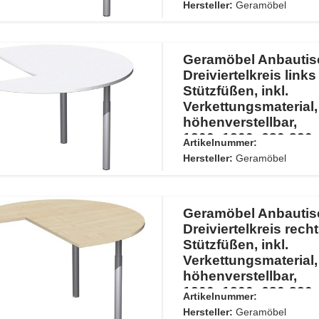
Nussbaum/Silber
Hersteller:
Geramöbel
Geramöbel Anbautis
Dreiviertelkreis links
Stützfüßen, inkl.
Verkettungsmaterial,
höhenverstellbar,
1200x1200x680-820,
Artikelnummer:
Weiß/Silber
Hersteller:
Geramöbel
Geramöbel Anbautis
Dreiviertelkreis recht
Stützfüßen, inkl.
Verkettungsmaterial,
höhenverstellbar,
1200x1200x680-820,
Artikelnummer:
Ahorn/Silber
Hersteller:
Geramöbel