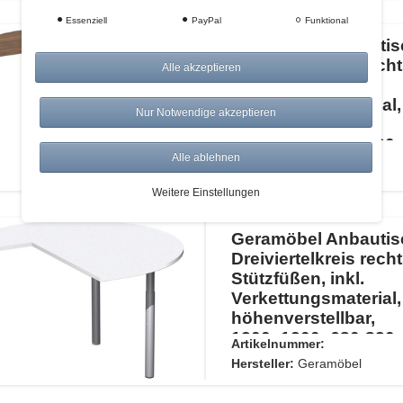
Essenziell
PayPal
Funktional
Geramöbel Anbautis
Dreiviertelkreis recht
Alle akzeptieren
Stützfüßen, inkl.
Verkettungsmaterial,
Nur Notwendige akzeptieren
höhenverstellbar,
1200x1200x680-820,
Artikelnummer:
Alle ablehnen
Nussbaum/Silber
Hersteller:
Geramöbel
Weitere Einstellungen
Geramöbel Anbautis
Dreiviertelkreis recht
Stützfüßen, inkl.
Verkettungsmaterial,
höhenverstellbar,
1200x1200x680-820,
Artikelnummer:
Weiß/Silber
Hersteller:
Geramöbel