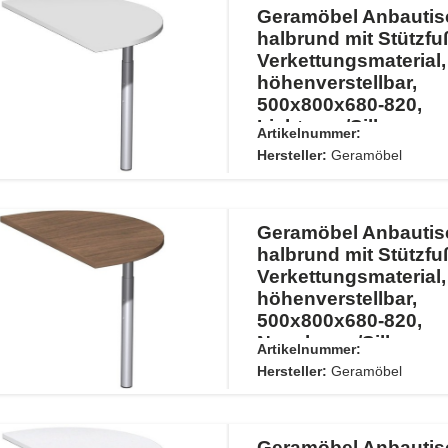
Geramöbel Anbautis
halbrund mit Stützfuß
Verkettungsmaterial,
höhenverstellbar,
500x800x680-820,
Lichtgrau/Silber
Artikelnummer:
Hersteller:
Geramöbel
Geramöbel Anbautis
halbrund mit Stützfuß
Verkettungsmaterial,
höhenverstellbar,
500x800x680-820,
Nussbaum/Silber
Artikelnummer:
Hersteller:
Geramöbel
Geramöbel Anbautis