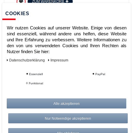
ZUM WARENKORB
COOKIES
Wir nutzen Cookies auf unserer Website. Einige von diesen
sind essenziell, während andere uns helfen, diese Website
und Ihre Erfahrung zu verbessern. Weitere Informationen zu
den von uns verwendeten Cookies und Ihren Rechten als
Nutzer finden Sie hier:
Daten­schutz­erklärung
Impressum
ASECOS Antirutschmatte für
Essenziell
PayPal
Q90/Q30 B900, 540x490x1
Funktional
Artikelnummer:
Alle akzeptieren
Hersteller:
ASECOS
18,95 €
Nur Notwendige akzeptieren
UVP 19,71 €
*
zzgl. ges. MwSt.
zzgl.
Versandkosten