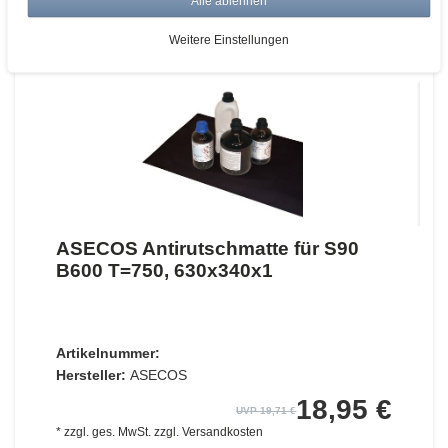
Alle ablehnen
ZUM WARENKORB
Weitere Einstellungen
ASECOS Antirutschmatte für S90
B600 T=750, 630x340x1
Artikelnummer:
Hersteller:
ASECOS
18,95 €
UVP 19,71 €
*
zzgl. ges. MwSt.
zzgl.
Versandkosten