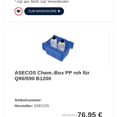
*
zzgl. ges. MwSt.
zzgl.
Versandkosten
ZUM WARENKORB
ASECOS Chem.-Box PP roh für
Q90/S90 B1200
Artikelnummer:
Hersteller:
ASECOS
76,95 €
UVP 80,03 €