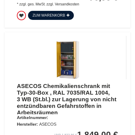
*
zzgl. ges. MwSt.
zzgl.
Versandkosten
ZUM WARENKORB
ASECOS Chemikalienschrank mit
Typ-30-Box , RAL 7035/RAL 1004,
3 WB (St.bl.) zur Lagerung von nicht
entzündbaren Gefahrstoffen in
Arbeitsräumen
Artikelnummer:
Hersteller:
ASECOS
1.849,00 €
UVP 1.922,96 €