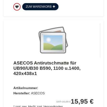
ZUM WARENKORB
ASECOS Antirutschmatte für
UB90/UB30 B590, 1100 u.1400,
420x438x1
Artikelnummer:
Hersteller:
ASECOS
15,95 €
UVP 16,59 €
*
zzgl. ges. MwSt.
zzgl.
Versandkosten