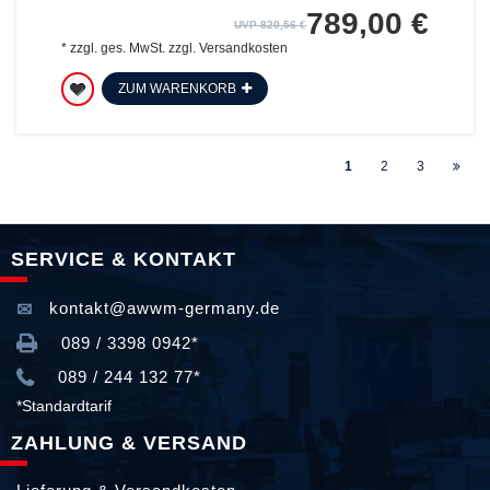
789,00 €
UVP 820,56 €
*
zzgl. ges. MwSt.
zzgl.
Versandkosten
ZUM WARENKORB
1
2
3
SERVICE & KONTAKT
kontakt@awwm-germany.de
089 / 3398 0942*
089 / 244 132 77*
*Standardtarif
ZAHLUNG & VERSAND