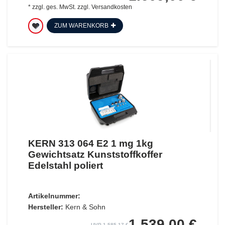
*
zzgl. ges. MwSt.
zzgl.
Versandkosten
ZUM WARENKORB
KERN 313 064 E2 1 mg 1kg
Gewichtsatz Kunststoffkoffer
Edelstahl poliert
Artikelnummer:
Hersteller:
Kern & Sohn
1.539,00 €
UVP 1.585,17 €