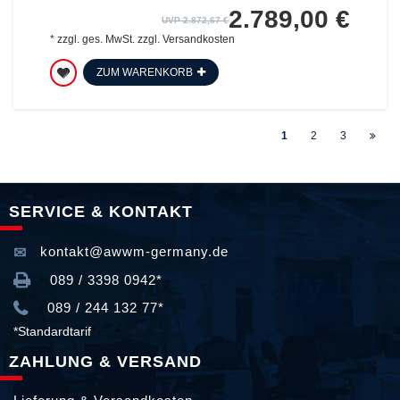
2.789,00 €
UVP 2.872,67 €
*
zzgl. ges. MwSt.
zzgl.
Versandkosten
ZUM WARENKORB
1
2
3
SERVICE & KONTAKT
kontakt@awwm-germany.de
089 / 3398 0942*
089 / 244 132 77*
*Standardtarif
ZAHLUNG & VERSAND