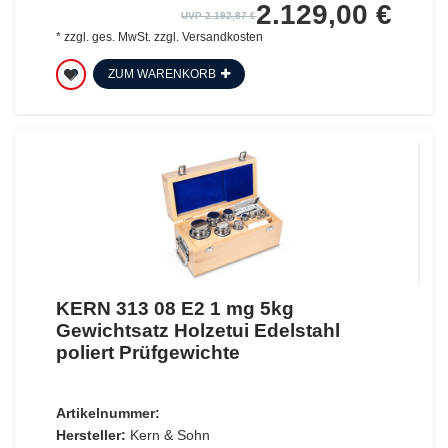
2.129,00 €
UVP 2.192,87 €
*
zzgl. ges. MwSt.
zzgl.
Versandkosten
ZUM WARENKORB
KERN 313 08 E2 1 mg 5kg
Gewichtsatz Holzetui Edelstahl
poliert Prüfgewichte
Artikelnummer:
Hersteller:
Kern & Sohn