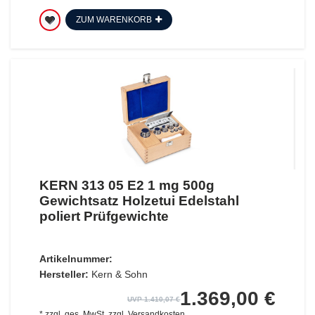
ZUM WARENKORB
KERN 313 05 E2 1 mg 500g
Gewichtsatz Holzetui Edelstahl
poliert Prüfgewichte
Artikelnummer:
Hersteller:
Kern & Sohn
1.369,00 €
UVP 1.410,07 €
*
zzgl. ges. MwSt.
zzgl.
Versandkosten