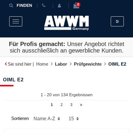
0
FINDEN
Toggle fil
Toggle navigation
Für Profis gemacht:
Unser Angebot richtet
sich ausschließlich an gewerbliche Kunden.
Sie sind hier |
Home
Labor
Prüfgewichte
OIML E2
OIML E2
1 - 20 von
134
Ergebnissen
1
2
3
Sortieren