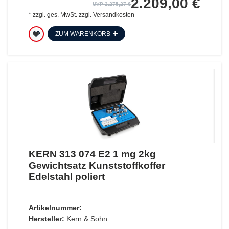
2.209,00 €
UVP 2.275,27 €
*
zzgl. ges. MwSt.
zzgl.
Versandkosten
ZUM WARENKORB
KERN 313 074 E2 1 mg 2kg
Gewichtsatz Kunststoffkoffer
Edelstahl poliert
Artikelnummer:
Hersteller:
Kern & Sohn