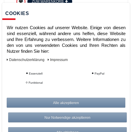
ZUM WARENKORB
COOKIES
Wir nutzen Cookies auf unserer Website. Einige von diesen
sind essenziell, während andere uns helfen, diese Website
und Ihre Erfahrung zu verbessern. Weitere Informationen zu
den von uns verwendeten Cookies und Ihren Rechten als
Nutzer finden Sie hier:
Daten­schutz­erklärung
Impressum
KERN 313 034 E2 1 mg 100g
Essenziell
PayPal
Gewichtsatz Kunststoffkoffer
Edelstahl poliert
Funktional
Artikelnummer:
Alle akzeptieren
Hersteller:
Kern & Sohn
909,00 €
Nur Notwendige akzeptieren
UVP 936,27 €
*
zzgl. ges. MwSt.
zzgl.
Versandkosten