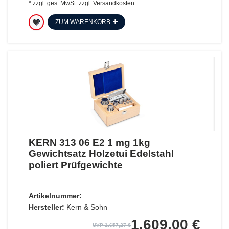
*
zzgl. ges. MwSt.
zzgl.
Versandkosten
ZUM WARENKORB
KERN 313 06 E2 1 mg 1kg
Gewichtsatz Holzetui Edelstahl
poliert Prüfgewichte
Artikelnummer:
Hersteller:
Kern & Sohn
1.609,00 €
UVP 1.657,27 €