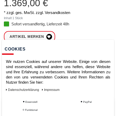
1.369,00 €
* zzgl. ges. MwSt. zzgl.
Versandkosten
Inhalt
1
Stück
Sofort versandfertig, Lieferzeit 48h
ARTIKEL MERKEN
COOKIES
ZUM WARENKORB
HINZUFÜGEN
Wir nutzen Cookies auf unserer Website. Einige von diesen
sind essenziell, während andere uns helfen, diese Website
und Ihre Erfahrung zu verbessern. Weitere Informationen zu
Sofort lieferbar
den von uns verwendeten Cookies und Ihren Rechten als
Nutzer finden Sie hier:
Kauf auf Rechnung
Daten­schutz­erklärung
Impressum
Essenziell
PayPal
Vom Profi für Profis - Ihre Vorteile
Funktional