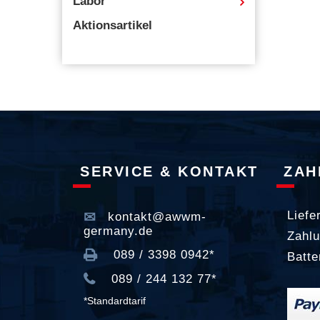
Labor
Aktionsartikel
SERVICE & KONTAKT
ZAH
Liefe
kontakt@awwm-
germany.de
Zahlu
089 / 3398 0942*
Batte
089 / 244 132 77*
*Standardtarif