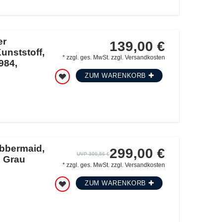
er
139,00 €
unststoff,
*
zzgl. ges. MwSt.
zzgl.
Versandkosten
984,
ZUM WARENKORB
ubbermaid,
299,00 €
UVP 300,56 €
, Grau
*
zzgl. ges. MwSt.
zzgl.
Versandkosten
ZUM WARENKORB