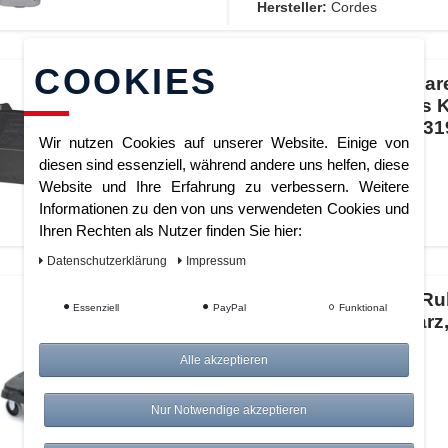
Hersteller:
Cordes
COOKIES
Slim Jim erweiterbar
Transportroller aus K
Rubbermaid, VB 231
Wir nutzen Cookies auf unserer Website. Einige von
Schwarz
diesen sind essenziell, während andere uns helfen, diese
Website und Ihre Erfahrung zu verbessern. Weitere
Artikelnummer:
Informationen zu den von uns verwendeten Cookies und
Hersteller:
Vepa Bins
Ihren Rechten als Nutzer finden Sie hier:
Daten­schutz­erklärung
Impressum
Triple Rollwagen, R
Essenziell
PayPal
Funktional
VB 004401, Schwarz
Alle akzeptieren
Nur Notwendige akzeptieren
Artikelnummer:
Hersteller:
Vepa Bins