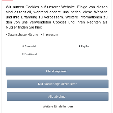
Wir nutzen Cookies auf unserer Website. Einige von diesen
sind essenziell, während andere uns helfen, diese Website
und Ihre Erfahrung zu verbessern. Weitere Informationen zu
den von uns verwendeten Cookies und Ihren Rechten als
Nutzer finden Sie hier:
Daten­schutz­erklärung
Impressum
Liebherr Eiscreme-Gefriertruhe EFE
Essenziell
PayPal
3852-41
Funktional
Artikelnummer:
Alle akzeptieren
Hersteller:
Liebherr
1.179,00 €
Nur Notwendige akzeptieren
UVP 1.226,16 €
*
zzgl. ges. MwSt.
zzgl.
Versandkosten
Alle ablehnen
ZUM WARENKORB
Weitere Einstellungen