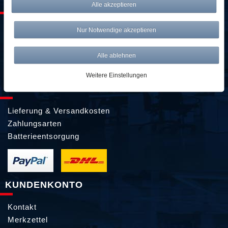
SERVICE & KONTAKT
Alle akzeptieren
kontakt@awwm-germany.de
Nur Notwendige akzeptieren
089 / 3398 0942*
Alle ablehnen
089 / 244 132 77*
*Standardtarif
Weitere Einstellungen
ZAHLUNG & VERSAND
Lieferung & Versandkosten
Zahlungsarten
Batterieentsorgung
KUNDENKONTO
Kontakt
Merkzettel