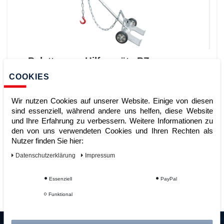
Palettenzug Hilfsgeräte PZ
feuerverzinkt Stapler Anbaugerät
COOKIES
Wir nutzen Cookies auf unserer Website. Einige von diesen
sind essenziell, während andere uns helfen, diese Website
Artikelnummer:
und Ihre Erfahrung zu verbessern. Weitere Informationen zu
Hersteller:
Bauer
den von uns verwendeten Cookies und Ihren Rechten als
429,00 €
Nutzer finden Sie hier:
UVP 466,96 €
*
zzgl. ges. MwSt.
zzgl.
Versandkosten
Daten­schutz­erklärung
Impressum
ZUM WARENKORB
Essenziell
PayPal
Funktional