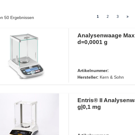
1
2
3
von
50
Ergebnissen
Analysenwaage Max 
d=0,0001 g
Artikelnummer:
Hersteller:
Kern & Sohn
Entris® II Analysen
g|0,1 mg