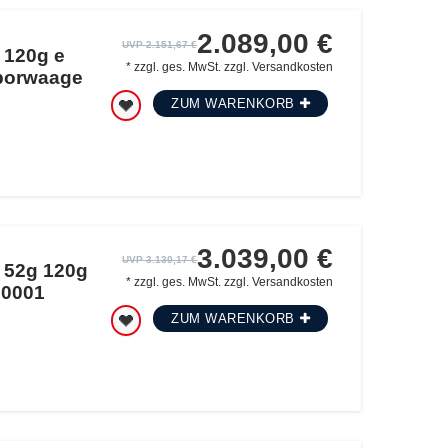
2.089,00 €
UVP 2.151,67 €
 120g e
*
zzgl. ges. MwSt.
zzgl.
Versandkosten
aborwaage
ZUM WARENKORB
3.039,00 €
UVP 3.130,17 €
 52g 120g
*
zzgl. ges. MwSt.
zzgl.
Versandkosten
00001
ZUM WARENKORB