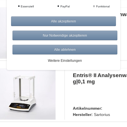
Essenziell
PayPal
Funktional
Entris® II Analysen
g|0,1 mg
Alle akzeptieren
Nur Notwendige akzeptieren
Artikelnummer:
Alle ablehnen
Hersteller:
Sartorius
Weitere Einstellungen
Entris® II Analysen
g|0,1 mg
Artikelnummer:
Hersteller:
Sartorius