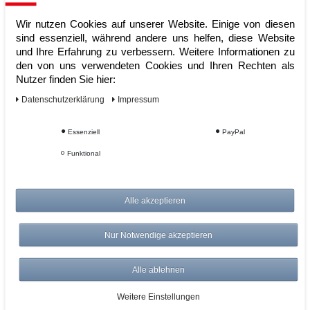
Wir nutzen Cookies auf unserer Website. Einige von diesen
sind essenziell, während andere uns helfen, diese Website
und Ihre Erfahrung zu verbessern. Weitere Informationen zu
den von uns verwendeten Cookies und Ihren Rechten als
Nutzer finden Sie hier:
Daten­schutz­erklärung
Impressum
Containerwanne CW 2 lackiert
Essenziell
PayPal
RAL6011 Resedagrün Umwelt
Funktional
Lagertechnik
Artikelnummer:
Alle akzeptieren
Hersteller:
Bauer
4.079,00 €
Nur Notwendige akzeptieren
UVP 4.377,36 €
*
zzgl. ges. MwSt.
zzgl.
Versandkosten
Alle ablehnen
ZUM WARENKORB
Weitere Einstellungen