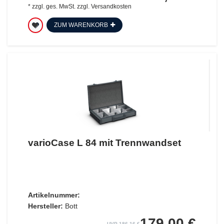
*
zzgl. ges. MwSt.
zzgl.
Versandkosten
ZUM WARENKORB
varioCase L 84 mit Trennwandset
Artikelnummer:
Hersteller:
Bott
179,00 €
UVP 186,16 €