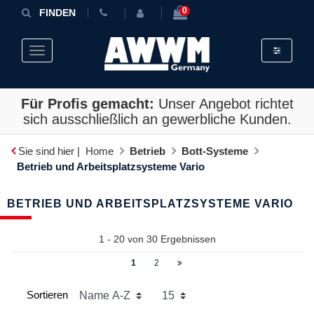
0
FINDEN
Toggle fil
Toggle navigation
Für Profis gemacht:
Unser Angebot richtet
sich ausschließlich an gewerbliche Kunden.
Sie sind hier |
Home
Betrieb
Bott-Systeme
Betrieb und Arbeitsplatz­systeme Vario
BETRIEB UND ARBEITSPLATZ­SYSTEME VARIO
1 - 20 von
30
Ergebnissen
1
2
Sortieren