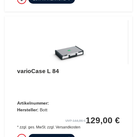
varioCase L 84
Artikelnummer:
Hersteller:
Bott
129,00 €
UVP 144,56 €
*
zzgl. ges. MwSt.
zzgl.
Versandkosten