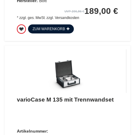
Hersteller:
Bott
189,00 €
UVP 206,96 €
*
zzgl. ges. MwSt.
zzgl.
Versandkosten
ZUM WARENKORB
varioCase M 135 mit Trennwandset
Artikelnummer: