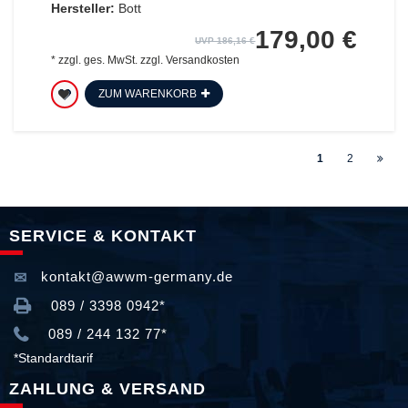
Hersteller:
Bott
179,00 €
UVP 186,16 €
*
zzgl. ges. MwSt.
zzgl.
Versandkosten
ZUM WARENKORB
1
2
SERVICE & KONTAKT
kontakt@awwm-germany.de
089 / 3398 0942*
089 / 244 132 77*
*Standardtarif
ZAHLUNG & VERSAND