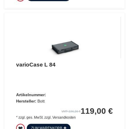
varioCase L 84
Artikelnummer:
Hersteller:
Bott
119,00 €
UVP 134,16 €
*
zzgl. ges. MwSt.
zzgl.
Versandkosten
ZUM WARENKORB