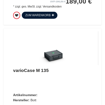
189,00 €
UVP 196,56 €
*
zzgl. ges. MwSt.
zzgl.
Versandkosten
ZUM WARENKORB
varioCase M 135
Artikelnummer:
Hersteller:
Bott