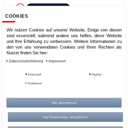
ZUM WARENKORB
COOKIES
Wir nutzen Cookies auf unserer Website. Einige von diesen
sind essenziell, während andere uns helfen, diese Website
und Ihre Erfahrung zu verbessern. Weitere Informationen zu
den von uns verwendeten Cookies und Ihren Rechten als
Nutzer finden Sie hier:
Daten­schutz­erklärung
Impressum
varioCase L 84 mit 24 Boxen, und
Essenziell
PayPal
Werkzeugfach
Funktional
Alle akzeptieren
Artikelnummer:
Hersteller:
Bott
Nur Notwendige akzeptieren
179,00 €
UVP 186,16 €
*
zzgl. ges. MwSt.
zzgl.
Versandkosten