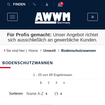
0
FINDEN
Toggle fil
Toggle navigation
Für Profis gemacht:
Unser Angebot richtet
sich ausschließlich an gewerbliche Kunden.
Sie sind hier |
Home
Umwelt
Bodenschutzwannen
BODENSCHUTZWANNEN
1 - 20 von
48
Ergebnissen
1
2
3
Sortieren