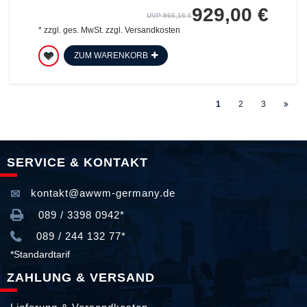
929,00 €
UVP 966,16 €
*
zzgl. ges. MwSt.
zzgl.
Versandkosten
ZUM WARENKORB
1
2
3
SERVICE & KONTAKT
kontakt@awwm-germany.de
089 / 3398 0942*
089 / 244 132 77*
*Standardtarif
ZAHLUNG & VERSAND