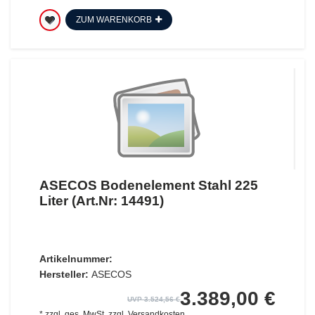
ZUM WARENKORB
ASECOS Bodenelement Stahl 225
Liter (Art.Nr: 14491)
Artikelnummer:
Hersteller:
ASECOS
3.389,00 €
UVP 3.524,56 €
*
zzgl. ges. MwSt.
zzgl.
Versandkosten