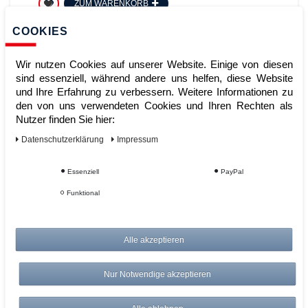
ZUM WARENKORB
COOKIES
Wir nutzen Cookies auf unserer Website. Einige von diesen
sind essenziell, während andere uns helfen, diese Website
und Ihre Erfahrung zu verbessern. Weitere Informationen zu
den von uns verwendeten Cookies und Ihren Rechten als
Nutzer finden Sie hier:
Daten­schutz­erklärung
Impressum
ASECOS Bodenelement Stahl 20
Essenziell
PayPal
Liter (Art.Nr: 8810)
Funktional
Artikelnummer:
Alle akzeptieren
Hersteller:
ASECOS
339,00 €
Nur Notwendige akzeptieren
UVP 352,56 €
*
zzgl. ges. MwSt.
zzgl.
Versandkosten