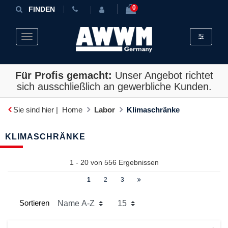
0
FINDEN
Toggle fil
Toggle navigation
Für Profis gemacht:
Unser Angebot richtet
sich ausschließlich an gewerbliche Kunden.
Sie sind hier |
Home
Labor
Klimaschränke
KLIMASCHRÄNKE
1 - 20 von
556
Ergebnissen
1
2
3
Sortieren