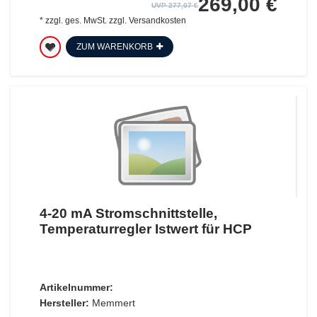
269,00 €
UVP 277,07 €
*
zzgl. ges. MwSt.
zzgl.
Versandkosten
ZUM WARENKORB
4-20 mA Stromschnittstelle,
Temperaturregler Istwert für HCP
Artikelnummer:
Hersteller:
Memmert