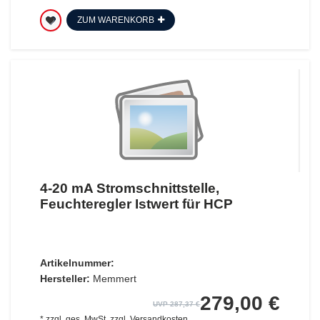
ZUM WARENKORB
4-20 mA Stromschnittstelle,
Feuchteregler Istwert für HCP
Artikelnummer:
Hersteller:
Memmert
279,00 €
UVP 287,37 €
*
zzgl. ges. MwSt.
zzgl.
Versandkosten