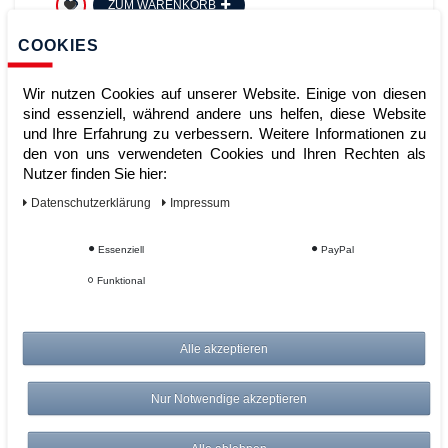
ZUM WARENKORB
COOKIES
Wir nutzen Cookies auf unserer Website. Einige von diesen
sind essenziell, während andere uns helfen, diese Website
und Ihre Erfahrung zu verbessern. Weitere Informationen zu
den von uns verwendeten Cookies und Ihren Rechten als
Nutzer finden Sie hier:
Daten­schutz­erklärung
Impressum
4-20 mA Stromschnittstelle,
Essenziell
PayPal
Feuchteregler Istwert für HCP
Funktional
Artikelnummer:
Alle akzeptieren
Hersteller:
Memmert
279,00 €
Nur Notwendige akzeptieren
UVP 287,37 €
*
zzgl. ges. MwSt.
zzgl.
Versandkosten