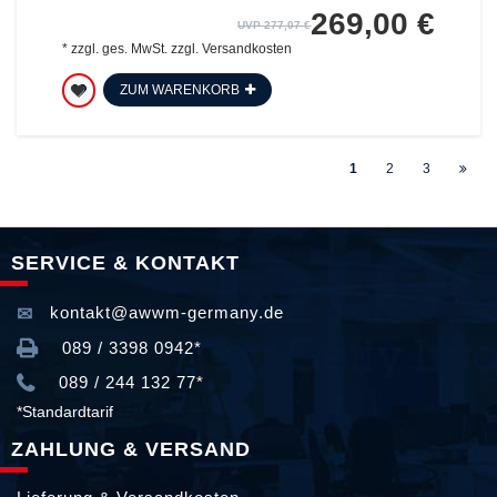
269,00 €
UVP 277,07 €
*
zzgl. ges. MwSt.
zzgl.
Versandkosten
ZUM WARENKORB
1
2
3
SERVICE & KONTAKT
kontakt@awwm-germany.de
089 / 3398 0942*
089 / 244 132 77*
*Standardtarif
ZAHLUNG & VERSAND