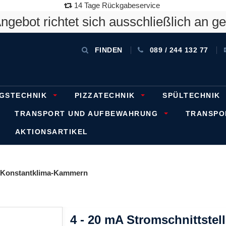
14 Tage Rückgabeservice
gebot richtet sich ausschließlich an g
FINDEN
089 / 244 132 77
GSTECHNIK
PIZZATECHNIK
SPÜLTECHNIK
TRANSPORT UND AUFBEWAHRUNG
TRANSP
AKTIONSARTIKEL
Konstantklima-Kammern
4 - 20 mA Stromschnittstell