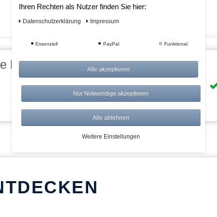
Ihren Rechten als Nutzer finden Sie hier:
Daten­schutz­erklärung
Impressum
Essenziell
PayPal
Funktional
eile bei AWWM:
Alle akzeptieren
Risikolos: 14 Tage Rückgabe
Nur Notwendige akzeptieren
Über 20.000 Artikel
Alle ablehnen
Weitere Einstellungen
NTDECKEN