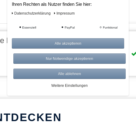
Ihren Rechten als Nutzer finden Sie hier:
Daten­schutz­erklärung
Impressum
Essenziell
PayPal
Funktional
eile bei AWWM:
Alle akzeptieren
Risikolos: 14 Tage Rückgabe
Nur Notwendige akzeptieren
Über 20.000 Artikel
Alle ablehnen
Weitere Einstellungen
NTDECKEN