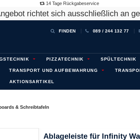
14 Tage Rückgabeservice
gebot richtet sich ausschließlich an g
FINDEN
089 / 244 132 77
GSTECHNIK
PIZZATECHNIK
SPÜLTECHNIK
TRANSPORT UND AUFBEWAHRUNG
TRANSP
AKTIONSARTIKEL
boards & Schreibtafeln
Ablageleiste für Infinity Wa