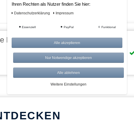
Ihren Rechten als Nutzer finden Sie hier:
Daten­schutz­erklärung
Impressum
Essenziell
PayPal
Funktional
eile bei AWWM:
Alle akzeptieren
Risikolos: 14 Tage Rückgabe
Nur Notwendige akzeptieren
Über 20.000 Artikel
Alle ablehnen
Weitere Einstellungen
NTDECKEN