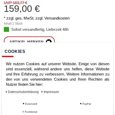
UVP 163,77 €
159,00 €
* zzgl. ges. MwSt. zzgl.
Versandkosten
Inhalt
1
Stück
Sofort versandfertig, Lieferzeit 48h
ARTIKEL MERKEN
COOKIES
ZUM WARENKORB
HINZUFÜGEN
Wir nutzen Cookies auf unserer Website. Einige von diesen
sind essenziell, während andere uns helfen, diese Website
und Ihre Erfahrung zu verbessern. Weitere Informationen zu
den von uns verwendeten Cookies und Ihren Rechten als
Sofort lieferbar
Nutzer finden Sie hier:
Kauf auf Rechnung
Daten­schutz­erklärung
Impressum
Essenziell
PayPal
Vom Profi für Profis - Ihre Vorteile
Funktional