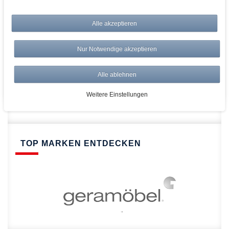
bei AWWM:
Top Preise
Alle akzeptieren
Versandkostenfrei ab 150€
Risikolos: 14 Tage Rückgabe
Nur Notwendige akzeptieren
Über 20.000 Artikel
Alle ablehnen
Schnelle Lieferung
Weitere Einstellungen
TOP MARKEN ENTDECKEN