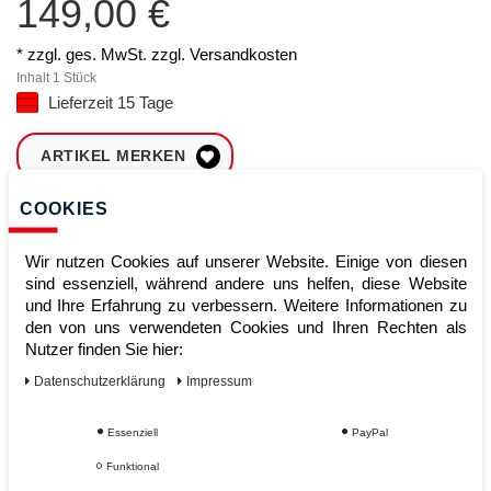
149,00 €
* zzgl. ges. MwSt. zzgl.
Versandkosten
Inhalt
1
Stück
Lieferzeit 15 Tage
ARTIKEL MERKEN
COOKIES
ZUM WARENKORB
HINZUFÜGEN
Wir nutzen Cookies auf unserer Website. Einige von diesen
sind essenziell, während andere uns helfen, diese Website
und Ihre Erfahrung zu verbessern. Weitere Informationen zu
Sofort lieferbar
den von uns verwendeten Cookies und Ihren Rechten als
Nutzer finden Sie hier:
Kauf auf Rechnung
Daten­schutz­erklärung
Impressum
Essenziell
PayPal
Vom Profi für Profis - Ihre Vorteile
Funktional