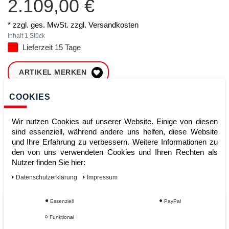
2.109,00 €
* zzgl. ges. MwSt. zzgl.
Versandkosten
Inhalt
1
Stück
Lieferzeit 15 Tage
ARTIKEL MERKEN
COOKIES
ZUM WARENKORB
HINZUFÜGEN
Wir nutzen Cookies auf unserer Website. Einige von diesen
sind essenziell, während andere uns helfen, diese Website
und Ihre Erfahrung zu verbessern. Weitere Informationen zu
Sofort lieferbar
den von uns verwendeten Cookies und Ihren Rechten als
Nutzer finden Sie hier:
Kauf auf Rechnung
Daten­schutz­erklärung
Impressum
Essenziell
PayPal
Vom Profi für Profis - Ihre Vorteile
Funktional