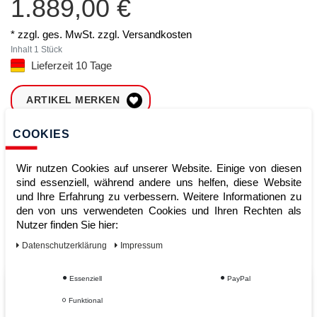
1.889,00 €
* zzgl. ges. MwSt. zzgl.
Versandkosten
Inhalt
1
Stück
Lieferzeit 10 Tage
ARTIKEL MERKEN
COOKIES
ZUM WARENKORB
HINZUFÜGEN
Wir nutzen Cookies auf unserer Website. Einige von diesen
sind essenziell, während andere uns helfen, diese Website
und Ihre Erfahrung zu verbessern. Weitere Informationen zu
Sofort lieferbar
den von uns verwendeten Cookies und Ihren Rechten als
Nutzer finden Sie hier:
Kauf auf Rechnung
Daten­schutz­erklärung
Impressum
Essenziell
PayPal
Vom Profi für Profis - Ihre Vorteile
Funktional