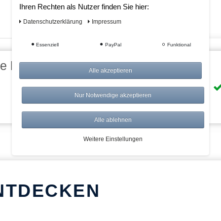
Ihren Rechten als Nutzer finden Sie hier:
Daten­schutz­erklärung
Impressum
Essenziell
PayPal
Funktional
eile bei AWWM:
Alle akzeptieren
Risikolos: 14 Tage Rückgabe
Nur Notwendige akzeptieren
Über 20.000 Artikel
Alle ablehnen
Weitere Einstellungen
NTDECKEN