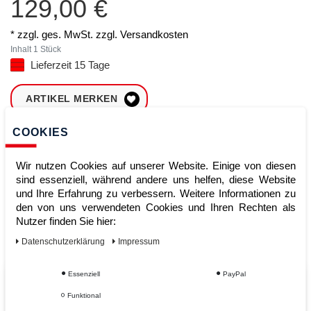
129,00 €
* zzgl. ges. MwSt. zzgl.
Versandkosten
Inhalt
1
Stück
Lieferzeit 15 Tage
ARTIKEL MERKEN
COOKIES
ZUM WARENKORB
HINZUFÜGEN
Wir nutzen Cookies auf unserer Website. Einige von diesen
sind essenziell, während andere uns helfen, diese Website
und Ihre Erfahrung zu verbessern. Weitere Informationen zu
Sofort lieferbar
den von uns verwendeten Cookies und Ihren Rechten als
Nutzer finden Sie hier:
Kauf auf Rechnung
Daten­schutz­erklärung
Impressum
Essenziell
PayPal
Vom Profi für Profis - Ihre Vorteile
Funktional