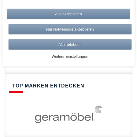
bei AWWM:
Top Preise
Alle akzeptieren
Versandkostenfrei ab 150€
Risikolos: 14 Tage Rückgabe
Nur Notwendige akzeptieren
Über 20.000 Artikel
Alle ablehnen
Schnelle Lieferung
Weitere Einstellungen
TOP MARKEN ENTDECKEN