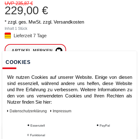
UVP 235,87 €
229,00 €
* zzgl. ges. MwSt. zzgl.
Versandkosten
Inhalt
1
Stück
Lieferzeit 7 Tage
ARTIKEL MERKEN
COOKIES
ZUM WARENKORB
HINZUFÜGEN
Wir nutzen Cookies auf unserer Website. Einige von diesen
sind essenziell, während andere uns helfen, diese Website
und Ihre Erfahrung zu verbessern. Weitere Informationen zu
den von uns verwendeten Cookies und Ihren Rechten als
Sofort lieferbar
Nutzer finden Sie hier:
Kauf auf Rechnung
Daten­schutz­erklärung
Impressum
Essenziell
PayPal
Vom Profi für Profis - Ihre Vorteile
Funktional