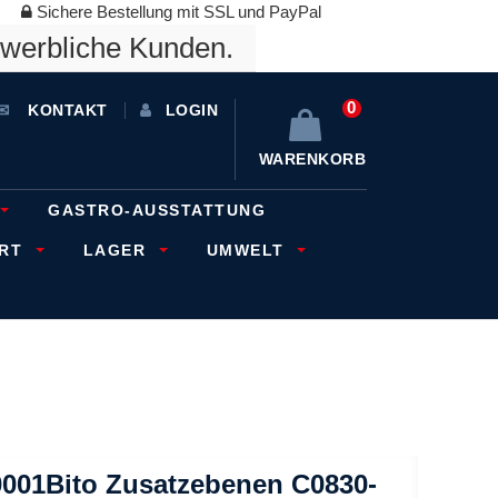
Sichere Bestellung mit SSL und PayPal
ewerbliche Kunden.
0
KONTAKT
LOGIN
WARENKORB
GASTRO-AUSSTATTUNG
ORT
LAGER
UMWELT
0001Bito Zusatzebenen C0830-