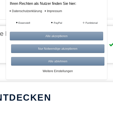
Ihren Rechten als Nutzer finden Sie hier:
Daten­schutz­erklärung
Impressum
Essenziell
PayPal
Funktional
eile bei AWWM:
Alle akzeptieren
Risikolos: 14 Tage Rückgabe
Nur Notwendige akzeptieren
Über 20.000 Artikel
Alle ablehnen
Weitere Einstellungen
NTDECKEN