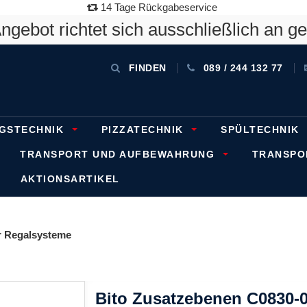
14 Tage Rückgabeservice
gebot richtet sich ausschließlich an g
FINDEN
089 / 244 132 77
GSTECHNIK
PIZZATECHNIK
SPÜLTECHNIK
TRANSPORT UND AUFBEWAHRUNG
TRANSP
AKTIONSARTIKEL
 Regalsysteme
Bito Zusatzebenen C0830-