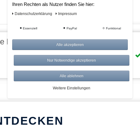
Ihren Rechten als Nutzer finden Sie hier:
Daten­schutz­erklärung
Impressum
Essenziell
PayPal
Funktional
eile bei AWWM:
Alle akzeptieren
Risikolos: 14 Tage Rückgabe
Nur Notwendige akzeptieren
Über 20.000 Artikel
Alle ablehnen
Weitere Einstellungen
NTDECKEN