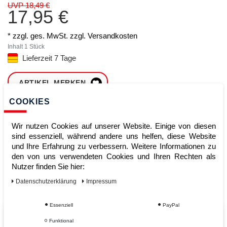
UVP 18,49 €
17,95 €
* zzgl. ges. MwSt. zzgl.
Versandkosten
Inhalt
1
Stück
Lieferzeit 7 Tage
ARTIKEL MERKEN
COOKIES
ZUM WARENKORB
HINZUFÜGEN
Wir nutzen Cookies auf unserer Website. Einige von diesen
sind essenziell, während andere uns helfen, diese Website
und Ihre Erfahrung zu verbessern. Weitere Informationen zu
den von uns verwendeten Cookies und Ihren Rechten als
Sofort lieferbar
Nutzer finden Sie hier:
Kauf auf Rechnung
Daten­schutz­erklärung
Impressum
Essenziell
PayPal
Vom Profi für Profis - Ihre Vorteile
Funktional